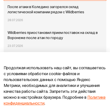
После атаки в Коледино загорелся склад
логистической компании рядом с Wildberries
28.07.2026
Wildberries приостановил прием поставок на склад в
Воронеже после атак по городу
23.07.2026
Пожар в Домодедово: немного подробностей
Продолжая использовать наш сайт, вы соглашаетесь
20.07.2026
с условиями обработки cookie-файлов и
пользовательских данных с помощью Яндекс
Конец эпохи маркетплейсов: прогнозы сооснователя
Метрики, необходимых для аналитики и улучшения
Mr.Doors Максима Валецкого
качества работы сайта. Запретить эти действия
можно в настройках браузера. Подробнее в
Политике
26.06.2026
конфиденциальности
.