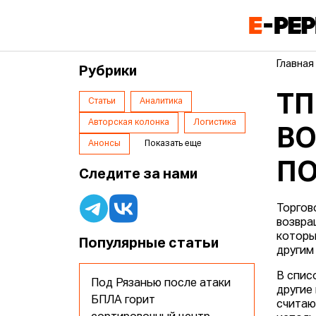
Главная
Рубрики
ТП
Статьи
Аналитика
Авторская колонка
Логистика
ВО
Анонсы
Показать еще
П
Следите за нами
Торгов
возвра
которы
Популярные статьи
другим
В спис
Под Рязанью после атаки
другие
БПЛА горит
считаю