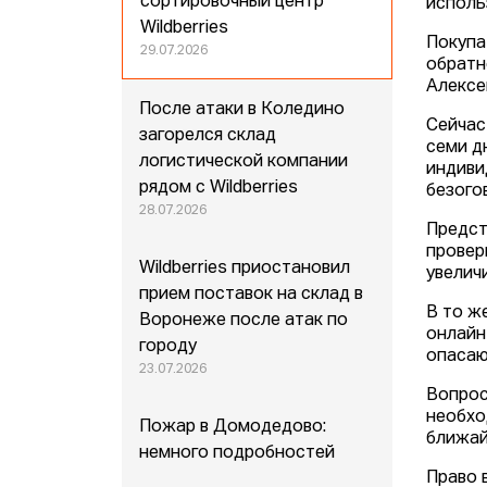
сортировочный центр
исполь
Wildberries
Покупа
29.07.2026
обратн
Алексе
После атаки в Коледино
Сейчас
загорелся склад
семи д
логистической компании
индиви
рядом с Wildberries
безого
28.07.2026
Предст
провер
Wildberries приостановил
увелич
прием поставок на склад в
В то ж
Воронеже после атак по
онлайн
городу
опасаю
23.07.2026
Вопрос
необхо
Пожар в Домодедово:
ближай
немного подробностей
Право 