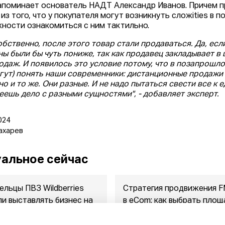
напоминает основатель НАДТ Александр Иванов. Причем 
из того, что у покупателя могут возникнуть сложities в пон
ности ознакомиться с ним тактильно.
обственно, после этого товар стали продаваться. Да, есл
ны были бы чуть пониже, так как продавец закладывает в ц
одаж. И появилось это условие потому, что в позапрошлом
гут) понять наши современники: дистанционные продажи (о
но и то же. Они разные. И не надо пытаться свести все к 
еешь дело с разными сущностями", - добавляет эксперт.
024
ахарев
альное сейчас
ельцы ПВЗ Wildberries
Стратегия продвижения 
ли выставлять бизнес на
в eСom: как выбрать площ
ажу
между ...