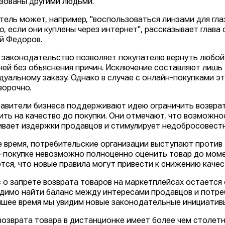
зованы другими людьми.
тель может, например, "воспользоваться линзами для гла
о, если они куплены через интернет", рассказывает глав
й Федоров.
 законодательство позволяет покупателю вернуть любой
ней без объяснения причин. Исключение составляют лишь
дуальному заказу. Однако в случае с онлайн-покупками э
ворочно.
авители бизнеса поддерживают идею ограничить возврат
ить на качество до покупки. Они отмечают, что возможно
ивает издержки продавцов и стимулирует недобросовестн
е время, потребительские организации выступают против т
-покупке невозможно полноценно оценить товар до момен
тся, что новые правила могут привести к снижению каче
 о запрете возврата товаров на маркетплейсах остается
димо найти баланс между интересами продавцов и потреб
шее время мы увидим новые законодательные инициативы
возврата товара в дистанционке имеет более чем столетн