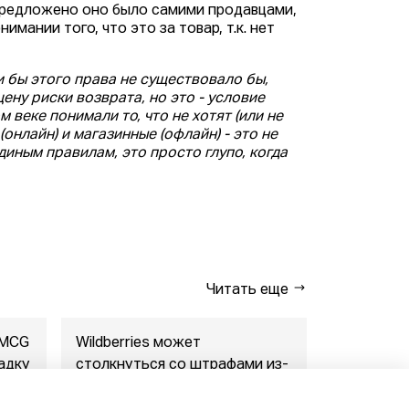
предложено оно было самими продавцами,
имании того, что это за товар, т.к. нет
и бы этого права не существовало бы,
ену риски возврата, но это - условие
 веке понимали то, что не хотят (или не
нлайн) и магазинные (офлайн) - это не
единым правилам, это просто глупо, когда
Читать еще
FMCG
Wildberries может
"Газпром-
адку
столкнуться со штрафами из-
совместны
за раскрытия данн...
маркетпл..