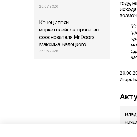
году, 
20.07.2026
исходя 
возмож
Конец эпохи
"С
маркетплейсов: прогнозы
це
сооснователя Mr.Doors
пр
Максима Валецкого
мо
од
26.06.2026
им
20.08.2
Игорь Б
Акту
Влад
нача
прод