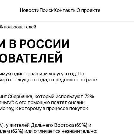
Новости
Поиск
Контакты
О проекте
2% пользователей
 В РОССИИ
ОВАТЕЛЕЙ
ум один товар или услугу в год. По
арте текущего года, в среднем по стране
инг Сбербанка, который используют 72%
ньги": с его помощью платят онлайн
oney, к которому в процессе покупок
), у жителей Дальнего Востока (69%) и
елем (62%) или отличается незначительно: