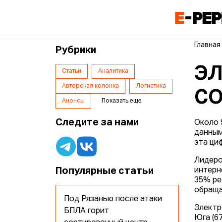
Главная
Рубрики
ЭЛ
Статьи
Аналитика
Авторская колонка
Логистика
СО
Анонсы
Показать еще
Следите за нами
Около 
данным
эта ци
Лидеро
Популярные статьи
интерн
35% ре
обраща
Под Рязанью после атаки
Электр
БПЛА горит
Юга (6