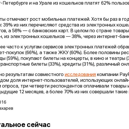
т-Петербурге и на Урале из кошельков платят 62% пользо
ты отмечают рост мобильных платежей. Хотя бы раз в г
: 39% из них перечисляют средства из электронных коше
гов, а 58% — с банковских карт. В целом по стране товар
н, из электронных кошельков — 38%, через интернет-банк
ее часто к услугам сервисов электронных платежей обра
ет-покупок (66%), а также ЖКУ (60%). Более половины р
ды (59%), покупают билеты на концерты, в кино и театры
 транспортные билеты (33%), кредиты (31%), различный онл
но результатам совместного
исследования
компании PayPa
одом доля интернет-пользователей, использующих онлайн-
 опроса, три четверти респондентов оплачивали товары ил
дыдущие 12 месяцев, а более 70% из них совершали такие
016
ахарев
альное сейчас