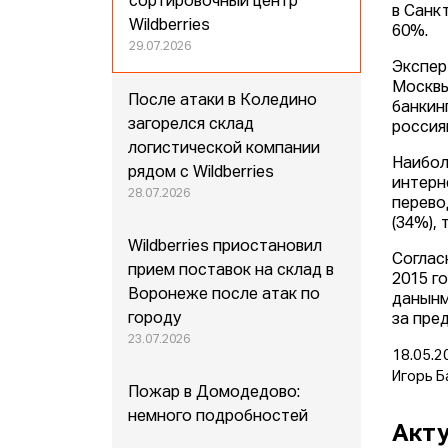
сортировочный центр
в Санк
Wildberries
60%.
29.07.2026
Экспер
Москвы
После атаки в Коледино
банкин
загорелся склад
россия
логистической компании
Наибол
рядом с Wildberries
интерн
28.07.2026
перево
(34%),
Wildberries приостановил
Соглас
прием поставок на склад в
2015 г
Воронеже после атак по
данынм
городу
за пре
23.07.2026
18.05.2
Игорь Б
Пожар в Домодедово:
немного подробностей
Акту