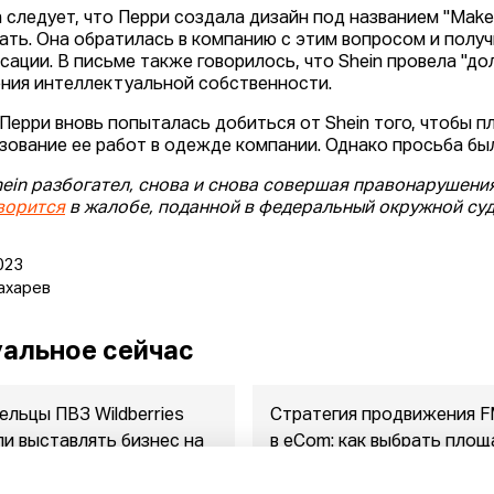
а следует, что Перри создала дизайн под названием "Make 
ать. Она обратилась в компанию с этим вопросом и получ
сации. В письме также говорилось, что Shein провела "д
ния интеллектуальной собственности.
Перри вновь попыталась добиться от Shein того, чтобы 
зование ее работ в одежде компании. Однако просьба бы
hein разбогател, снова и снова совершая правонарушения,
ворится
в жалобе, поданной в федеральный окружной су
023
ахарев
альное сейчас
ельцы ПВЗ Wildberries
Стратегия продвижения 
ли выставлять бизнес на
в eСom: как выбрать площ
ажу
между ...