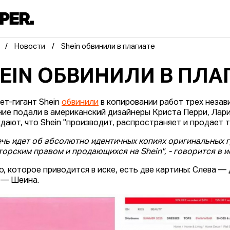
Новости
Shein обвинили в плагиате
EIN ОБВИНИЛИ В ПЛА
ет-гигант Shein
обвинили
в копировании работ трех незав
ние подали в американский дизайнеры Криста Перри, Лар
дают, что Shein "производит, распространяет и продает т
ечь идет об абсолютно идентичных копиях оригинальных 
торским правом и продающихся на Shein", - говорится в 
о, которое приводится в иске, есть две картины: Слева 
 — Шеина.