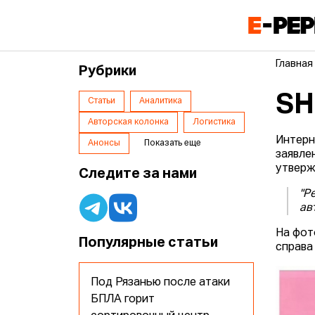
Главная
Рубрики
SH
Статьи
Аналитика
Авторская колонка
Логистика
Интерн
Анонсы
Показать еще
заявле
утверж
Следите за нами
"Р
ав
На фот
Популярные статьи
справа
Под Рязанью после атаки
БПЛА горит