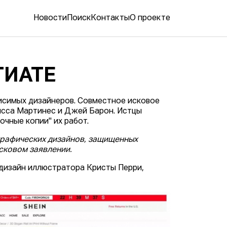
Новости
Поиск
Контакты
О проекте
ГИАТЕ
исимых дизайнеров. Совместное исковое
исса Мартинес и Джей Барон. Истцы
очные копии" их работ.
графических дизайнов, защищенных
исковом заявлении.
— дизайн иллюстратора Кристы Перри,