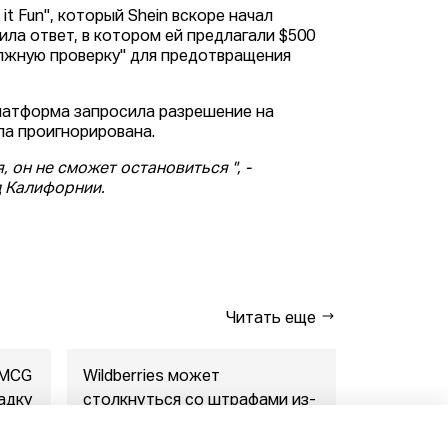
it Fun", который Shein вскоре начал
ила ответ, в котором ей предлагали $500
олжную проверку" для предотвращения
платформа запросила разрешение на
ла проигнорирована.
 он не сможет остановиться ", -
д Калифорнии.
Читать еще
FMCG
Wildberries может
"Газпром-
адку
столкнуться со штрафами из-
совместны
за раскрытия данн...
маркетпл..