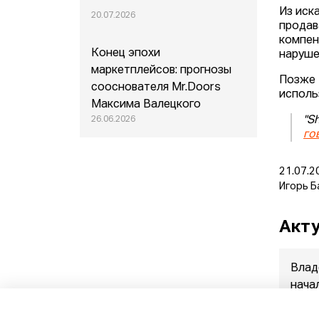
Из иск
20.07.2026
продав
компен
Конец эпохи
наруше
маркетплейсов: прогнозы
Позже 
сооснователя Mr.Doors
исполь
Максима Валецкого
"S
26.06.2026
го
21.07.2
Игорь Б
Акту
Влад
нача
прод