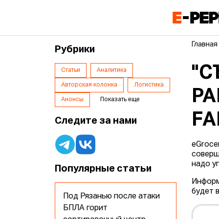
Главная
Рубрики
"С
Статьи
Аналитика
Авторская колонка
Логистика
РА
Анонсы
Показать еще
FA
Следите за нами
eGroce
соверш
надо у
Популярные статьи
Информ
будет 
Под Рязанью после атаки
БПЛА горит