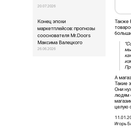
20.07.2026
Также 
Конец эпохи
товаро
маркетплейсов: прогнозы
больши
сооснователя Mr.Doors
Максима Валецкого
"С
26.06.2026
мы
ка
из
Пр
А мага
Такие 
Они ну
людям 
магази
целую с
11.01.2
Игорь Б