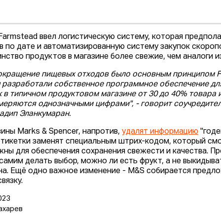
Farmstead ввел логистическую систему, которая предпола
в по дате и автоматизированную систему закупок скороп
нство продуктов в магазине более свежие, чем аналоги и
окращение пищевых отходов было основным принципом F
 разработали собственное программное обеспечение для 
к в типичном продуктовом магазине от 30 до 40% товара 
меряются однозначными цифрами", - говорит соучредител
адип Эланкумаран.
зины Marks & Spencer, напротив,
удалят информацию
"годе
этикетки заменят специальным штрих-кодом, который смо
жны для обеспечения сохранения свежести и качества. Пр
самим делать выбор, можно ли есть фрукт, а не выкидыва
на. Ещё одно важное изменение - M&S собирается предлож
вязку.
023
ахарев