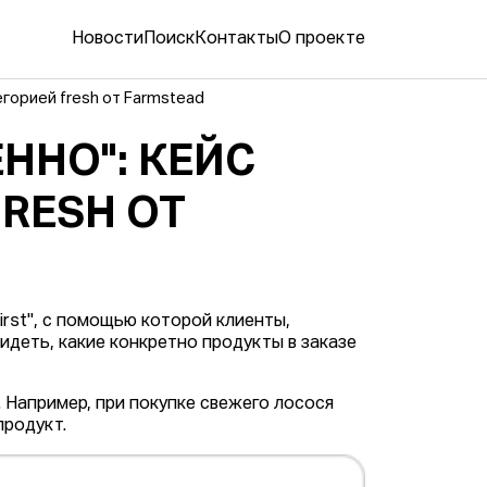
Новости
Поиск
Контакты
О проекте
егорией fresh от Farmstead
ННО": КЕЙС
FRESH ОТ
irst", с помощью которой клиенты,
идеть, какие конкретно продукты в заказе
 Например, при покупке свежего лосося
продукт.