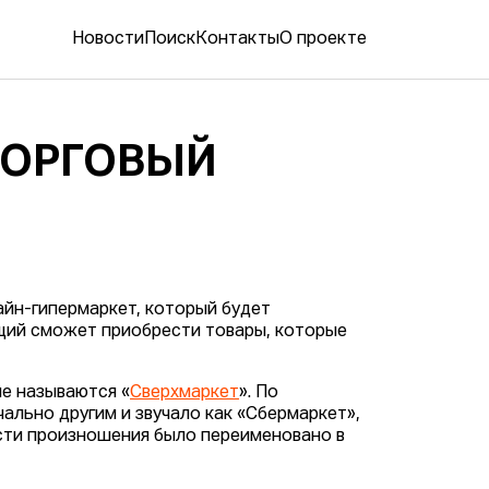
Новости
Поиск
Контакты
О проекте
ТОРГОВЫЙ
айн-гипермаркет, который будет
щий сможет приобрести товары, которые
ые называются «
Сверхмаркет
». По
ально другим и звучало как «Сбермаркет»,
сти произношения было переименовано в