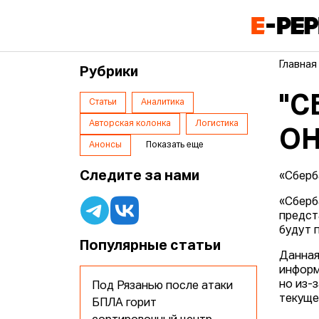
Главная
Рубрики
"С
Статьи
Аналитика
Авторская колонка
Логистика
ОН
Анонсы
Показать еще
Следите за нами
«Сберб
«Сберб
предст
будут 
Популярные статьи
Данная
информ
но из-
Под Рязанью после атаки
текуще
БПЛА горит