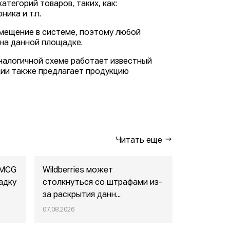
тегорий товаров, таких, как:
ика и т.п.
змещение в системе, поэтому любой
на данной площадке.
налогичной схеме работает известный
ции также предлагает продукцию
Читать еще
FMCG
Wildberries может
"Газпром-
адку
столкнуться со штрафами из-
совместны
за раскрытия данн...
маркетпл..
07.08.2026
07.08.2026