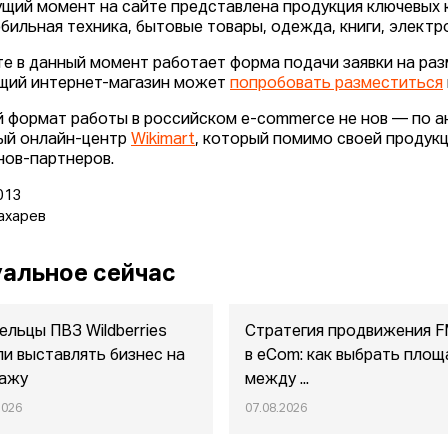
ущий момент на сайте представлена продукция ключевых ка
бильная техника, бытовые товары, одежда, книги, электрон
те в данный момент работает форма подачи заявки на ра
ий интернет-магазин может
попробовать разместиться
 формат работы в российском e-commerce не нов — по а
ый онлайн-центр
Wikimart
, который помимо своей продук
нов-партнеров.
013
ахарев
альное сейчас
ельцы ПВЗ Wildberries
Стратегия продвижения 
ли выставлять бизнес на
в eСom: как выбрать площ
ажу
между ...
2026
07.08.2026