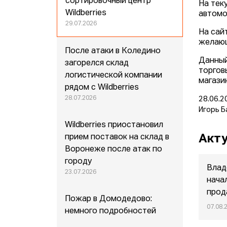
сортировочный центр
На тек
Wildberries
автомо
29.07.2026
На сай
желающ
После атаки в Коледино
Данный
загорелся склад
торгов
логистической компании
магази
рядом с Wildberries
28.07.2026
28.06.2
Игорь Б
Wildberries приостановил
Акту
прием поставок на склад в
Воронеже после атак по
городу
Влад
23.07.2026
нача
прод
Пожар в Домодедово:
07.08.
немного подробностей