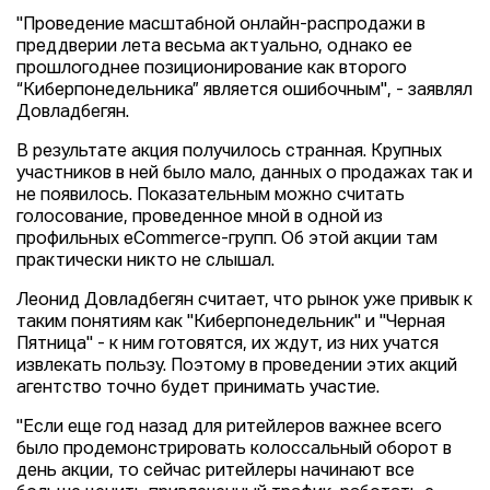
"Проведение масштабной онлайн-распродажи в
преддверии лета весьма актуально, однако ее
прошлогоднее позиционирование как второго
“Киберпонедельника” является ошибочным", - заявлял
Довладбегян.
В результате акция получилось странная. Крупных
участников в ней было мало, данных о продажах так и
не появилось. Показательным можно считать
голосование, проведенное мной в одной из
профильных eCommerce-групп. Об этой акции там
практически никто не слышал.
Леонид Довладбегян считает, что рынок уже привык к
таким понятиям как "Киберпонедельник" и "Черная
Пятница" - к ним готовятся, их ждут, из них учатся
извлекать пользу. Поэтому в проведении этих акций
агентство точно будет принимать участие.
"Если еще год назад для ритейлеров важнее всего
было продемонстрировать колоссальный оборот в
день акции, то сейчас ритейлеры начинают все