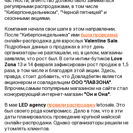
частности, агентство должно было заниматься
регулярными распродажами, в том числе
"Киберпонедельником", "Черной пятницей" и
сезонными акциями.
Компания начала свои шаги в этом направлении.
После "Киберпонедельника" ими
была проведена
онлайн-распродажа для взрослых
Valentine Sale
.
Подробных данных о продажах в этот день
организаторы не разглашали, но, в целом, магазины
заявляли, что рост был. В сети интим-бутиков
Love
Zona
13 и 14 февраля зафиксирован рост продаж в 1,5
раза, в том числе и благодаря этой акции. Здесь,
правда, стоит добавить, что Довладбегян является
акционером и совладельцем
ООО "ЛАВЗОНА"
.
Впрочем,самым популярным магазином на сайте стал
конкурирующий интернет-магазин
"Он и Она"
.
В мае
LED agency
провели распродажу
letosale. Это
был своего рода компромисс. Дело в том, что в эти
даты планировалось проведение крупной майской
онлайн-распродажи. Однако организаторы решили не
утомлять клиентов.