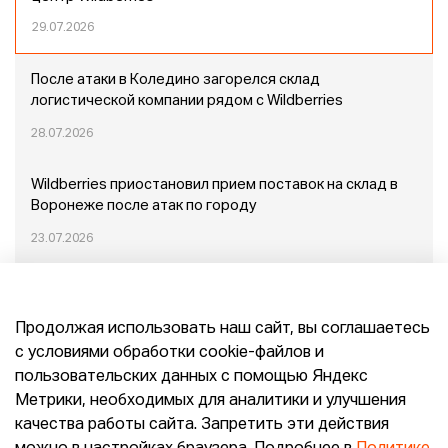
29.07.2026
После атаки в Коледино загорелся склад
логистической компании рядом с Wildberries
28.07.2026
Wildberries приостановил прием поставок на склад в
Воронеже после атак по городу
23.07.2026
Пожар в Домодедово: немного подробностей
Продолжая использовать наш сайт, вы соглашаетесь
20.07.2026
с условиями обработки cookie-файлов и
пользовательских данных с помощью Яндекс
Конец эпохи маркетплейсов: прогнозы сооснователя
Метрики, необходимых для аналитики и улучшения
Mr.Doors Максима Валецкого
качества работы сайта. Запретить эти действия