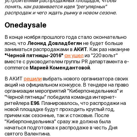
устроителями распродажных площадок, чтобы
понять, как развивается идея "регулярных"
распродаж и чего ждать рынку в новом сезоне.
Onedaysale
В конце ноября прошлого года стало окончательно
ясно, что
Леонид Довладбегян
не будет больше
заниматься распродажами в
АКИТ
. Как раз накануне
"Черной пятницы-2016"
он ушел
из "220 вольт"
вместе с руководителем группы PR департамента e-
commerce
Марией Комендантовой
.
В АКИТ
решили
выбрать нового организатора своих
акций на официальном конкурсе. В тендере на право
организации мероприятий "Киберпонедельника" и
"Черной пятницы" победила команда интернет-
ритейлера
E96
. Планировалось, что распродажи на
новой площадке будут проходить круглый год,
причем как сезонные, так и стоковые. После
"Киберпонедельника" сразу же должна была
начаться подготовка к распродаже в честь Дня
святого Валентина.