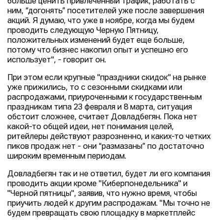
больше ценить привлеченный трафик, работать с
ним, “догонять” посетителей уже после завершения
акций. Я думаю, что уже в ноябре, когда мы будем
проводить следующую Черную Пятницу,
положительных изменений будет еще больше,
потому что бизнес накопил опыт и успешно его
использует", - говорит он.
При этом если крупные "праздники скидок" на рынке
уже прижились, то с сезонными скидками или
распродажами, приуроченными к государственным
праздникам типа 23 февраля и 8 марта, ситуация
обстоит сложнее, считает Довладбегян. Пока нет
какой-то общей идеи, нет понимания целей,
ритейлеры действуют разрозненно, и каких-то четких
пиков продаж нет - они “размазаны” по достаточно
широким временным периодам.
Довладбегян так и не ответил, будет ли его компания
проводить акции кроме "Киберпонедельника" и
"Черной пятницы", заявив, что нужно время, чтобы
приучить людей к другим распродажам. "Мы точно не
будем превращать свою площадку в маркетплейс