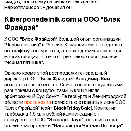
скидок, поскольку на рынке и так хватает
маркетплейсов", - добавил он.
Kiberponedelnik.com и ООО "Блэк
Фрайдэй"
У ООО
"Блэк Фрайдэй"
большой опыт организации
"Черных пятниц" в России. Компания смогла одолеть
по трафику конкурентов, а также добился закрытия
многих площадок, на которых также проводилась
"Черная пятница".
Однако кроме этой распродажи генеральный
директор ООО "Блэк Фрайдэй"
Владимир Ким
похвастаться не может. Сейчас он занят судебными
разборками с конкурентами. В конце июля
арбитражный Суд Санкт-Петербурга и Ленинградской
области
постановил
полностью отказать в иске ООО
"Блэк Фрайдэй" (сайт
BlackFridaySale
). Компания
требовала 1,5 млн рублей компенсации от
конкурентов, ООО
"Эксперт Таун"
, организатора
онлайн-распродажи
"Настоящая Черная Пятница"
.