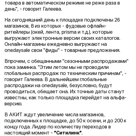
товара в автоматическом режиме не реже раза в
день", - говорит Галеева.
На сегодняшний день к площадке подключены 26
магазинов, 8 из которых - фудовые офлайн-
ритейлеры (окей, лента, prisma и т.д.), которые
выгружают электронные версии своих каталогов.
Онлайн-магазины ежедневно выгружают на
onedaysale свои "фиды" - товарные предложения.
Впрочем, с обещанными "сезонными распродажами"
пока заминка. "Этим летом мы не проводили
глобальных распродаж по техническим причинам", -
говорит Галеева. В дальнейшем глобальные
распродажи на onedaysale, безусловно, будут
проводиться, обещает она. Их точные даты станут
известны, как только площадка перейдет на альфа-
версию.
В АКИТ ждут увеличение числа магазинов,
подключенных к площадке, до 50 к осени, и до 200 к
концу года. Лидер по количеству переходов в
настоящий момент -
"Ситилинк"
.