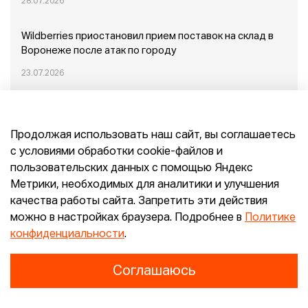
28.07.2026
Wildberries приостановил прием поставок на склад в
Воронеже после атак по городу
23.07.2026
Пожар в Домодедово: немного подробностей
Продолжая использовать наш сайт, вы соглашаетесь
20.07.2026
с условиями обработки cookie-файлов и
пользовательских данных с помощью Яндекс
Конец эпохи маркетплейсов: прогнозы сооснователя
Метрики, необходимых для аналитики и улучшения
Mr.Doors Максима Валецкого
качества работы сайта. Запретить эти действия
можно в настройках браузера. Подробнее в
Политике
26.06.2026
конфиденциальности
.
Соглашаюсь
Конфиденциальность
Согласие
E-pepper.ru © 2026