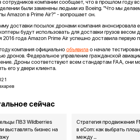
з сотрудников компании сообщает, что в прошлом году вс
делении были заменены людьми из Boeing. "Что мы делаем
пы Amazon в Prime Air?" - вопрошает он.
мму доставки посылок дронами компания анонсировала ещё
оптеры будут использовать для доставки грузов весом до 2
я 2016 года Amazon Prime Air успешно доставила первую 
 году компания официально
объявила
о начале тестирован
ю дронов. Федеральное управление гражданской авиаци
ение. Дроны соответствуют всем стандартам FAA, они мо
ть его у двери клиента.
021
ахарев
альное сейчас
ельцы ПВЗ Wildberries
Стратегия продвижения 
ли выставлять бизнес на
в eСom: как выбрать площ
ажу
между ...