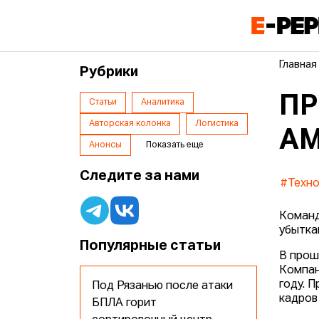
Главная
Рубрики
ПР
Статьи
Аналитика
Авторская колонка
Логистика
AM
Анонсы
Показать еще
Следите за нами
#Техно
Команд
убытка
Популярные статьи
В прош
Компан
году. 
Под Рязанью после атаки
кадров
БПЛА горит