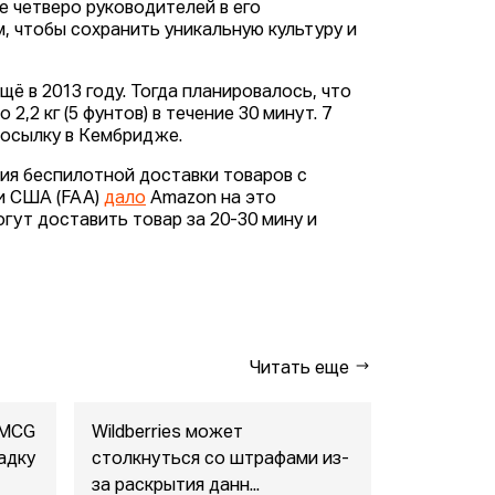
е четверо руководителей в его
, чтобы сохранить уникальную культуру и
 в 2013 году. Тогда планировалось, что
,2 кг (5 фунтов) в течение 30 минут. 7
посылку в Кембридже.
ия беспилотной доставки товаров с
и США (FAA)
дало
Amazon на это
гут доставить товар за 20-30 мину и
Читать еще
FMCG
Wildberries может
"Газпром-
адку
столкнуться со штрафами из-
совместны
за раскрытия данн...
маркетпл..