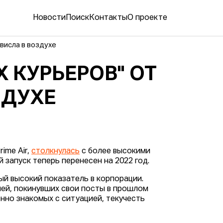
Новости
Поиск
Контакты
О проекте
висла в воздухе
 КУРЬЕРОВ" ОТ
ЗДУХЕ
ime Air,
столкнулась
с более высокими
запуск теперь перенесен на 2022 год.
ый высокий показатель в корпорации.
ей, покинувших свои посты в прошлом
енно знакомых с ситуацией, текучесть