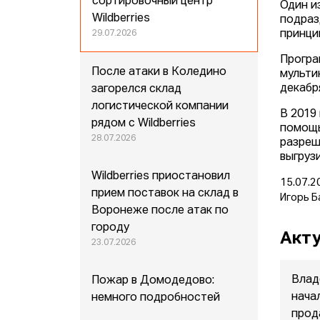
сортировочный центр
Один и
Wildberries
подраз
принци
29.07.2026
Програ
После атаки в Коледино
мультик
декабр
загорелся склад
логистической компании
В 2019
рядом с Wildberries
помощь
28.07.2026
разреш
выгрузи
Wildberries приостановил
15.07.2
прием поставок на склад в
Игорь Б
Воронеже после атак по
городу
Акту
23.07.2026
Влад
Пожар в Домодедово:
нача
немного подробностей
прод