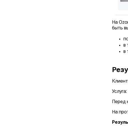
На Ozo
быть в
п
в 
в 
Резу
Клиент
Услуга
Перед 
На про
Резул