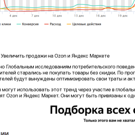
: Увеличить продажи на Оzon и Яндекс Маркете
но Глобальным исследованиям потребительского поведени
ителей старались не покупать товары без скидки. По про
телей будут вынуждены оптимизировать свои траты и ак
 могут использовать этот тренд через участие в глобаль
ят Ozon и Яндекс Маркет. Они могут быть привязаны к од