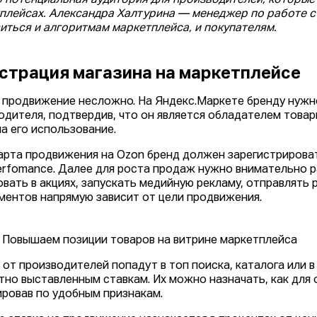
о потенциальная аудитория для производителей, которые
плейсах. Александра Халтурина — менеджер по работе 
иться и алгоритмам маркетплейса, и покупателям.
страция магазина на маркетплейсе
 продвижение несложно. На Яндекс.Маркете бренду нужно
одителя, подтвердив, что он является обладателем това
на его использование.
арта продвижения на Ozon бренд должен зарегистрирова
rfomance. Далее для роста продаж нужно внимательно ра
овать в акциях, запускать медийную рекламу, отправлять
ментов напрямую зависит от цели продвижения.
: Повышаем позиции товаров на витрине маркетплейса
 от производителей попадут в топ поиска, каталога или 
тно выставленным ставкам. Их можно назначать, как для о
ировав по удобным признакам.