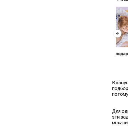
В кану
подбор
потому
Для од
эти за
механи