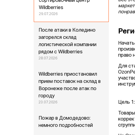
Все эт
сортировочный центр
маркет
Wildberries
понрав
29.07.2026
Реги
После атаки в Коледино
загорелся склад
Начать
логистической компании
произв
рядом с Wildberries
право 
28.07.2026
Для ст
OzonPe
Wildberries приостановил
участв
прием поставок на склад в
инстру
Воронеже после атак по
городу
Цель 1
23.07.2026
Товары
Пожар в Домодедово:
коррек
сгрупп
немного подробностей