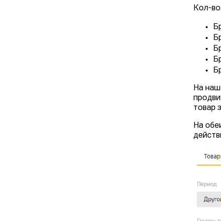
Кол-во
Б
Б
Б
Б
Б
На наш
продви
товар 
На обе
действ