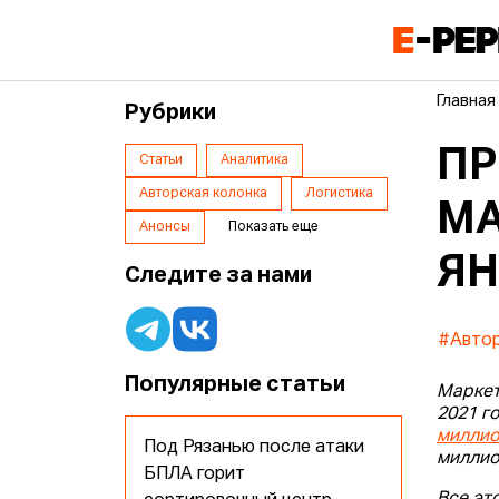
Главная
Рубрики
ПР
Статьи
Аналитика
Авторская колонка
Логистика
МА
Анонсы
Показать еще
ЯН
Следите за нами
#Автор
Популярные статьи
Маркет
2021 г
милли
Под Рязанью после атаки
миллио
БПЛА горит