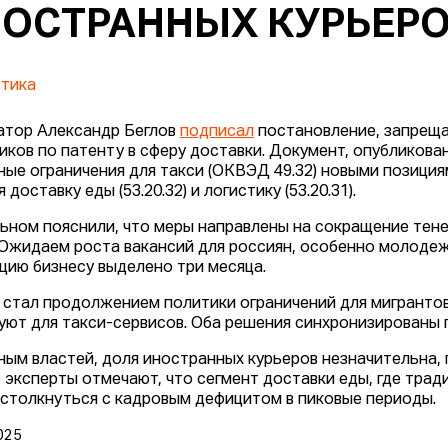
ОСТРАННЫХ КУРЬЕР
тика
атор Александр Беглов
подписал
постановление, запрещ
иков по патенту в сферу доставки. Документ, опубликова
ные ограничения для такси (ОКВЭД 49.32) новыми позициями
 доставку еды (53.20.32) и логистику (53.20.31).
ьном пояснили, что меры направлены на сокращение тен
 «Ожидаем роста вакансий для россиян, особенно молоде
цию бизнесу выделено три месяца.
 стал продолжением политики ограничений для мигрантов:
уют для такси-сервисов. Оба решения синхронизированы п
ным властей, доля иностранных курьеров незначительна,
 эксперты отмечают, что сегмент доставки еды, где трад
столкнуться с кадровым дефицитом в пиковые периоды.
025