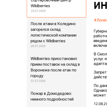
сортировочный центр
ИН
Wildberries
29.07.2026
#Логис
После атаки в Коледино
загорелся склад
Губерн
логистической компании
работн
введен
рядом с Wildberries
включая
28.07.2026
В Смол
Wildberries приостановил
услуг.
адапта
прием поставок на склад в
Воронеже после атак по
Запрет
городу
действ
23.07.2026
По дан
Однако
Пожар в Домодедово:
может 
немного подробностей
12.08.2