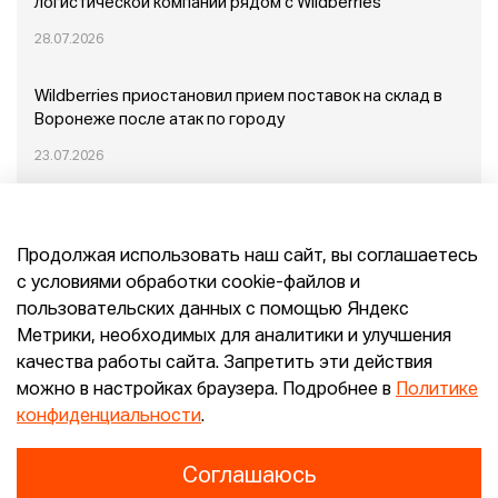
логистической компании рядом с Wildberries
28.07.2026
Wildberries приостановил прием поставок на склад в
Воронеже после атак по городу
23.07.2026
Пожар в Домодедово: немного подробностей
Продолжая использовать наш сайт, вы соглашаетесь
20.07.2026
с условиями обработки cookie-файлов и
пользовательских данных с помощью Яндекс
Конец эпохи маркетплейсов: прогнозы сооснователя
Метрики, необходимых для аналитики и улучшения
Mr.Doors Максима Валецкого
качества работы сайта. Запретить эти действия
можно в настройках браузера. Подробнее в
Политике
26.06.2026
конфиденциальности
.
Соглашаюсь
Конфиденциальность
Согласие