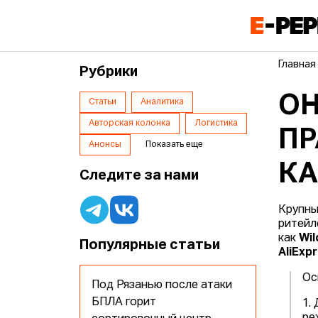
Главная
Рубрики
ОН
Статьи
Аналитика
Авторская колонка
Логистика
ПР
Анонсы
Показать еще
КА
Следите за нами
Крупны
ритейл
как
Wil
Популярные статьи
AliExp
Ос
Под Рязанью после атаки
БПЛА горит
1.