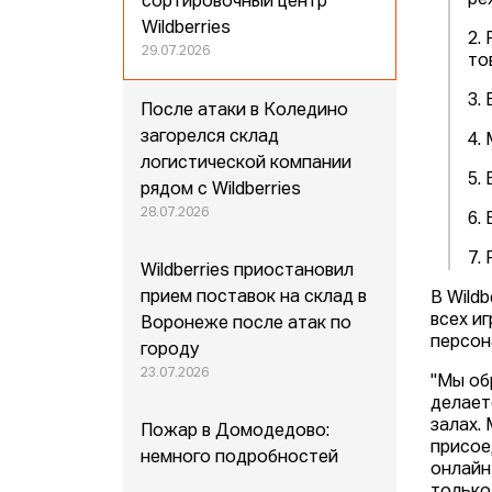
ре
сортировочный центр
Wildberries
2.
29.07.2026
то
3.
После атаки в Коледино
загорелся склад
4.
логистической компании
5.
рядом с Wildberries
28.07.2026
6.
7.
Wildberries приостановил
прием поставок на склад в
В Wild
всех и
Воронеже после атак по
персон
городу
23.07.2026
"Мы об
делает
залах.
Пожар в Домодедово:
присое
немного подробностей
онлайн