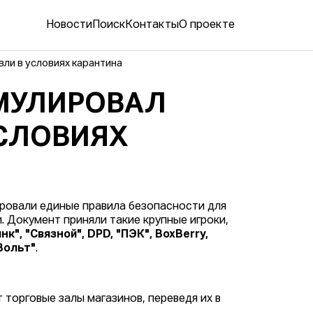
Новости
Поиск
Контакты
О проекте
ли в условиях карантина
МУЛИРОВАЛ
УСЛОВИЯХ
ровали единые правила безопасности для
 Документ приняли такие крупные игроки,
к", "Связной", DPD, "ПЭК", BoxBerry,
 Вольт"
.
 торговые залы магазинов, переведя их в