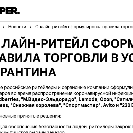
Новости
Онлайн-ритейл сформулировал правила торгов
ЛАЙН-РИТЕЙЛ СФОР
АВИЛА ТОРГОВЛИ В 
РАНТИНА
е российские ритейлеры и сервисные компании сформули
еров во время распространения коронавирусной инфекции.
dberries, "М.Видео-Эльдорадо", Lamoda, Ozon, "Ситилин
ress, "Снежная королева", "Спортмастер", Avito и "220
новные принятые решения:
 Для обеспечения безопасности людей, ритейлеры закроют