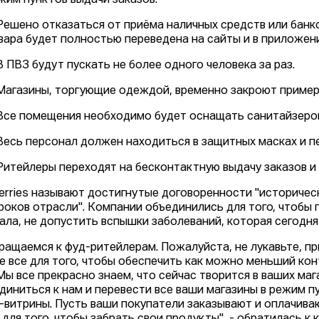
жим пунктов выдачи заказов.
 Решено отказаться от приёма наличных средств или банко
вара будет полностью переведена на сайты и в приложени
 В ПВЗ будут пускать не более одного человека за раз.
 Магазины, торгующие одеждой, временно закроют пример
 Все помещения необходимо будет оснащать санитайзеро
 Весь персонал должен находиться в защитных масках и п
 Ритейлеры переходят на бесконтактную выдачу заказов и
berries называют достигнутые договоренности "историче
гроков отрасли". Компании объединились для того, чтобы
ала, не допустить вспышки заболеваний, которая сегодня
ращаемся к фуд-ритейлерам. Пожалуйста, не лукавьте, пр
е все для того, чтобы обеспечить как можно меньший ко
 Мы все прекрасно знаем, что сейчас творится в ваших ма
диниться к нам и перевести все ваши магазины в режим пун
-витрины. Пусть ваши покупатели заказывают и оплачива