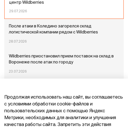
центр Wildberries
29.07.2026
После атаки в Коледино загорелся склад
логистической компании рядом с Wildberries
28.07.2026
Wildberries приостановил прием поставок на склад в
Воронеже после атак по городу
23.07.2026
Пожар в Домодедово: немного подробностей
Продолжая использовать наш сайт, вы соглашаетесь
20.07.2026
с условиями обработки cookie-файлов и
пользовательских данных с помощью Яндекс
Конец эпохи маркетплейсов: прогнозы сооснователя
Метрики, необходимых для аналитики и улучшения
Mr.Doors Максима Валецкого
качества работы сайта. Запретить эти действия