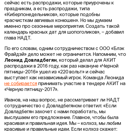
сейчас есть распродажи, которые приурочены к
праздникам, а есть распродажи, типа
«Киберпонедельников», которые подобны
«расчисткам авгиевых конюшен». Но мы думаем
именно про сезонные мероприятия. Создать такой
календарь красных дат для шопоголиков», – добавил
глава НАДТ.
По его словам, одним сотрудничеством с ООО «Блэк
Фрайдэй» дело может не ограничится. Напомним, что
Леонид Довладбегян
, который делал для АКИТ
распродажи в 2016 году, как раз накануне «Черной
пятницы-2016» ушел из «220 вольт» и сейчас
выступает как независимый игрок. Команда Леонида
не собирается
принимать участие в тендере АКИТ на
«Черную пятницу-2017».
Иванов, на наш вопрос, не рассматривает ли НАДТ
сотрудничество с Довладбегяном ответил: «Если
Довладбегян захочет с нами поработать, мы
выслушаем его предложение. Главное, чтобы была
красивая и правильная идея. Мы – колхоз, мы любим
красивые и правильные идеи. Если колхоз скажет: