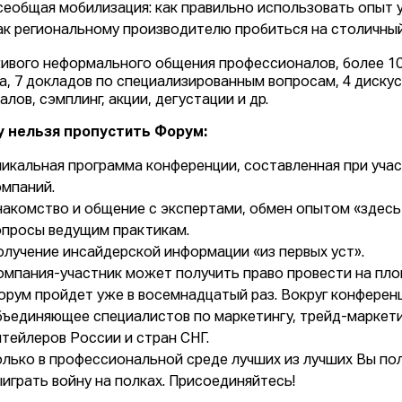
сеобщая мобилизация: как правильно использовать опыт 
ак региональному производителю пробиться на столичный
живого неформального общения профессионалов, более 100
а, 7 докладов по специализированным вопросам, 4 дискус
лов, сэмплинг, акции, дегустации и др.
 нельзя пропустить Форум:
никальная программа конференции, составленная при учас
омпаний.
накомство и общение с экспертами, обмен опытом «здесь
опросы ведущим практикам.
олучение инсайдерской информации «из первых уст».
омпания-участник может получить право провести на пл
орум пройдет уже в восемнадцатый раз. Вокруг конфере
бъединяющее специалистов по маркетингу, трейд-маркети
итейлеров России и стран СНГ.
олько в профессиональной среде лучших из лучших Вы по
ыиграть войну на полках. Присоединяйтесь!