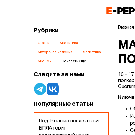
Главная
Рубрики
МА
Статьи
Аналитика
Авторская колонка
Логистика
П
Анонсы
Показать еще
Следите за нами
16 – 1
полках
Quorum
Ключе
Популярные статьи
О
И
Под Рязанью после атаки
р
БПЛА горит
С