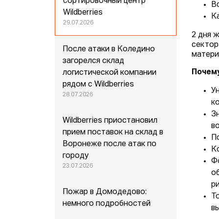
сортировочный центр
В
Wildberries
К
29.07.2026
2 дня 
сектор
После атаки в Коледино
материа
загорелся склад
Почему
логистической компании
рядом с Wildberries
У
28.07.2026
к
З
Wildberries приостановил
в
прием поставок на склад в
П
Воронеже после атак по
К
городу
Ф
23.07.2026
о
р
Пожар в Домодедово:
Т
немного подробностей
в