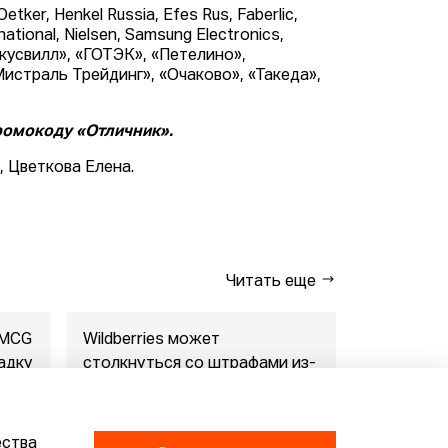
tker, Henkel Russia, Efes Rus, Faberlic,
tional, Nielsen, Samsung Electronics,
Вкусвилл», «ГОТЭК», «Петелино»,
истраль Трейдинг», «Очаково», «Такеда»,
ромокоду «Отличник».
3, Цветкова Елена.
Читать еще
FMCG
Wildberries может
"Газпром-
адку
столкнуться со штрафами из-
совместны
за раскрытия данн...
маркетпл..
07.08.2026
07.08.2026
ества