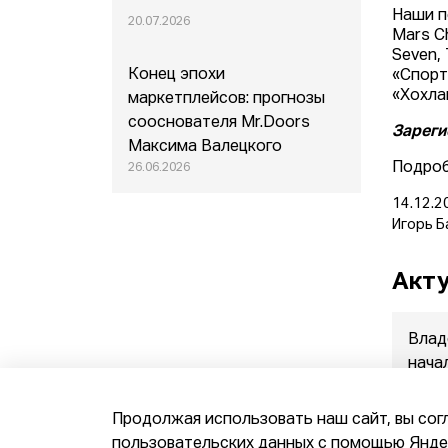
Наши по
20.07.2026
Mars Ch
Seven, 
Конец эпохи
«Спорт
«Хохла
маркетплейсов: прогнозы
сооснователя Mr.Doors
Зареги
Максима Валецкого
Подро
26.06.2026
14.12.2
Игорь Б
Акту
Влад
нача
прод
07.08.
Продолжая использовать наш сайт, вы сог
пользовательских данных с помощью Яндек