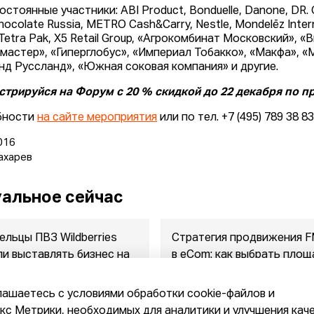
стоянные участники: ABI Product, Bonduelle, Danone, DR. Oe
ocolate Russia, METRO Cash&Carry, Nestle, Mondelēz Interna
Tetra Pak, X5 Retail Group, «Агрокомбинат Московский», «
мастер», «Гиперглобус», «Империал Тобакко», «Макфа», «М
нд Руссланд», «Южная соковая компания» и другие.
стрируйся на Форум с 20 % скидкой до 22 декабря по п
бности
на сайте мероприятия
или по тел. +7 (495) 789 38 8
016
ахарев
альное сейчас
ельцы ПВЗ Wildberries
Стратегия продвижения 
ли выставлять бизнес на
в eСom: как выбрать площ
ажу
между ...
2026
07.08.2026
лашаетесь с условиями обработки cookie-файлов и
с Метрики, необходимых для аналитики и улучшения кач