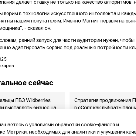
мпания делает ставку не только на качество алгоритмов, 
ы верим в технологии искусственного интеллекта и кажды
нятны нашим покупателям. Именно Магнит первым на рынк
мощника", - сказал он.
 словам, ранний запуск для части аудитории нужен, чтобы
енно адаптировать сервис под реальные потребности кл
025
ахарев
альное сейчас
ельцы ПВЗ Wildberries
Стратегия продвижения 
ли выставлять бизнес на
в eСom: как выбрать площ
ажу
между ...
2026
07.08.2026
лашаетесь с условиями обработки cookie-файлов и
с Метрики, необходимых для аналитики и улучшения кач