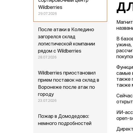
сортировочный центр
ДЛ
Wildberries
29.07.2026
Магнит
назван
После атаки в Коледино
загорелся склад
В базо
логистической компании
ужина,
рассчи
рядом с Wildberries
покупо
28.07.2026
Функци
Wildberries приостановил
самые 
также 
прием поставок на склад в
также 
Воронеже после атак по
городу
Сейчас
23.07.2026
открыт
ИИ-асс
Пожар в Домодедово:
open-s
немного подробностей
Директ