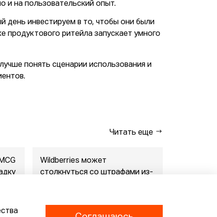
но и на пользовательский опыт.
й день инвестируем в то, чтобы они были
е продуктового ритейла запускает умного
 лучше понять сценарии использования и
иентов.
Читать еще
FMCG
Wildberries может
"Газпром-
адку
столкнуться со штрафами из-
совместны
за раскрытия данн...
маркетпл..
07.08.2026
07.08.2026
ества