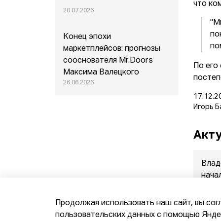
что ко
20.07.2026
"М
по
Конец эпохи
по
маркетплейсов: прогнозы
сооснователя Mr.Doors
По его
Максима Валецкого
постеп
26.06.2026
17.12.2
Игорь Б
Акту
Влад
нача
прод
07.08.
Продолжая использовать наш сайт, вы сог
пользовательских данных с помощью Яндек