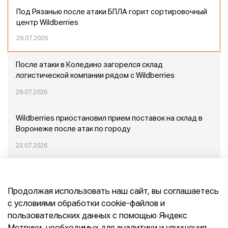
Под Рязанью после атаки БПЛА горит сортировочный
центр Wildberries
29.07.2026
После атаки в Коледино загорелся склад
логистической компании рядом с Wildberries
28.07.2026
Wildberries приостановил прием поставок на склад в
Воронеже после атак по городу
23.07.2026
Пожар в Домодедово: немного подробностей
Продолжая использовать наш сайт, вы соглашаетесь
20.07.2026
с условиями обработки cookie-файлов и
пользовательских данных с помощью Яндекс
Конец эпохи маркетплейсов: прогнозы сооснователя