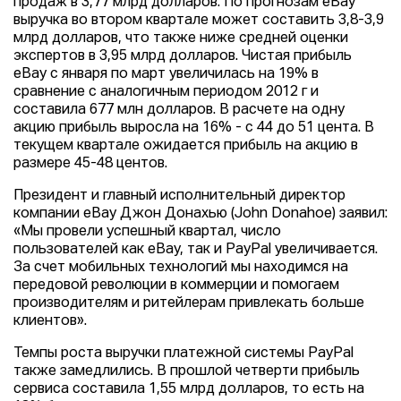
продаж в 3,77 млрд долларов. По прогнозам eBay
выручка во втором квартале может составить 3,8-3,9
млрд долларов, что также ниже средней оценки
экспертов в 3,95 млрд долларов. Чистая прибыль
eBay с января по март увеличилась на 19% в
сравнение с аналогичным периодом 2012 г и
составила 677 млн долларов. В расчете на одну
акцию прибыль выросла на 16% - с 44 до 51 цента. В
текущем квартале ожидается прибыль на акцию в
размере 45-48 центов.
Президент и главный исполнительный директор
компании eBay Джон Донахью (John Donahoe) заявил:
«Мы провели успешный квартал, число
пользователей как eBay, так и PayPal увеличивается.
За счет мобильных технологий мы находимся на
передовой революции в коммерции и помогаем
производителям и ритейлерам привлекать больше
клиентов».
Темпы роста выручки платежной системы PayPal
также замедлились. В прошлой четверти прибыль
сервиса составила 1,55 млрд долларов, то есть на