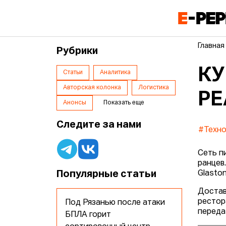
Главная
Рубрики
КУ
Статьи
Аналитика
Авторская колонка
Логистика
РЕ
Анонсы
Показать еще
Следите за нами
#Техно
Сеть п
ранцев
Популярные статьи
Glasto
Достав
рестор
Под Рязанью после атаки
переда
БПЛА горит