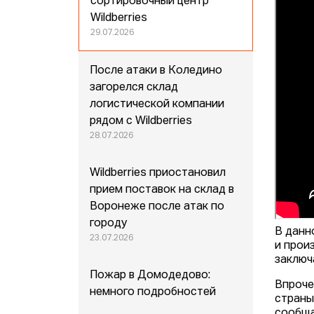
сортировочный центр
Wildberries
29.07.2026
После атаки в Коледино
загорелся склад
логистической компании
рядом с Wildberries
28.07.2026
Wildberries приостановил
прием поставок на склад в
Воронеже после атак по
городу
В данн
23.07.2026
и прои
заключ
Пожар в Домодедово:
Впроче
немного подробностей
страны
сообща