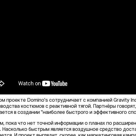
ом проекте Domino's сотрудничает с компанией Gravity In
зводства костюмов с реактивной тягой. Партнёры говорят
ается в создании "наиболее быстрого и эффективного спо
м, пока что нет точной информации о планах по расшире
. Насколько быстрым является воздушное средство достав
ется. И проект выглядит, скорее, как маркетинговая кампа