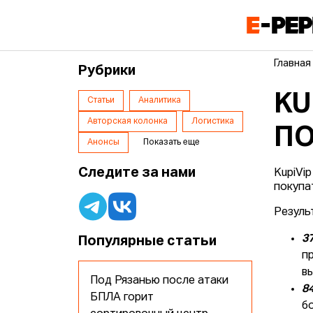
Главная
Рубрики
KU
Статьи
Аналитика
Авторская колонка
Логистика
ПО
Анонсы
Показать еще
Следите за нами
KupiVi
покупат
Резуль
3
Популярные статьи
п
в
Под Рязанью после атаки
8
БПЛА горит
б