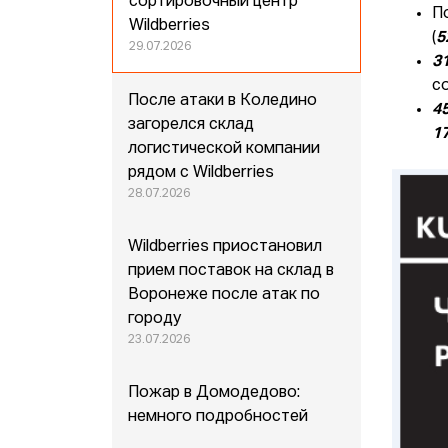
сортировочный центр
П
Wildberries
(
5
29.07.2026
3
с
После атаки в Коледино
4
загорелся склад
1
логистической компании
рядом с Wildberries
28.07.2026
Wildberries приостановил
прием поставок на склад в
Воронеже после атак по
городу
23.07.2026
Пожар в Домодедово:
немного подробностей