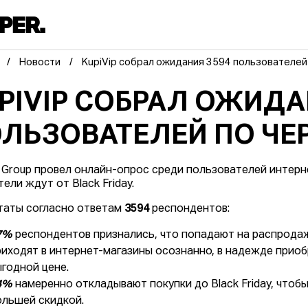
Новости
KupiVip собрал ожидания 3594 пользователей
PIVIP СОБРАЛ ОЖИДА
ЛЬЗОВАТЕЛЕЙ ПО ЧЕ
p Group провел онлайн-опрос среди пользователей интерне
ели ждут от Black Friday.
таты согласно ответам
3594
респондентов:
7%
респондентов признались, что попадают на распродажи
риходят в интернет-магазины осознанно, в надежде приоб
ыгодной цене.
4%
намеренно откладывают покупки до Black Friday, чтоб
ольшей скидкой.