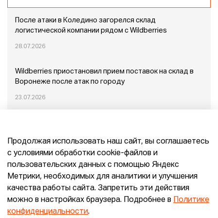
После атаки в Коледино загорелся склад
логистической компании рядом с Wildberries
28.07.2026
Wildberries приостановил прием поставок на склад в
Воронеже после атак по городу
23.07.2026
Пожар в Домодедово: немного подробностей
Продолжая использовать наш сайт, вы соглашаетесь
20.07.2026
с условиями обработки cookie-файлов и
пользовательских данных с помощью Яндекс
Конец эпохи маркетплейсов: прогнозы сооснователя
Метрики, необходимых для аналитики и улучшения
Mr.Doors Максима Валецкого
качества работы сайта. Запретить эти действия
можно в настройках браузера. Подробнее в
Политике
26.06.2026
конфиденциальности
.