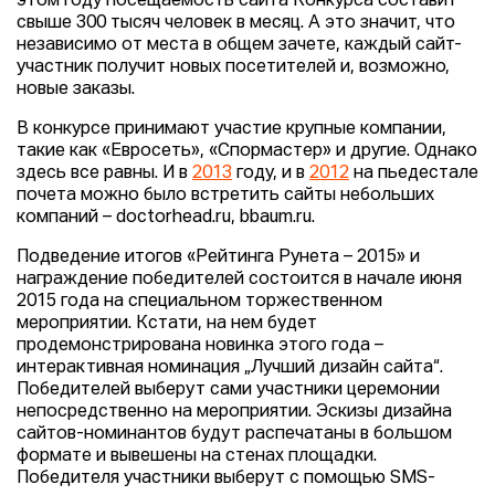
этом году посещаемость сайта Конкурса составит
свыше 300 тысяч человек в месяц. А это значит, что
независимо от места в общем зачете, каждый сайт-
участник получит новых посетителей и, возможно,
новые заказы.
В конкурсе принимают участие крупные компании,
такие как «Евросеть», «Спормастер» и другие. Однако
здесь все равны. И в
2013
году, и в
2012
на пьедестале
почета можно было встретить сайты небольших
компаний – doctorhead.ru, bbaum.ru.
Подведение итогов «Рейтинга Рунета – 2015» и
награждение победителей состоится в начале июня
2015 года на специальном торжественном
мероприятии. Кстати, на нем будет
продемонстрирована новинка этого года –
интерактивная номинация „Лучший дизайн сайта“.
Победителей выберут сами участники церемонии
непосредственно на мероприятии. Эскизы дизайна
сайтов-номинантов будут распечатаны в большом
формате и вывешены на стенах площадки.
Победителя участники выберут с помощью SMS-