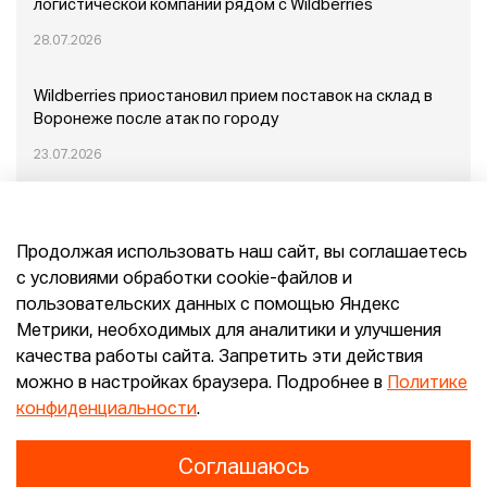
логистической компании рядом с Wildberries
28.07.2026
Wildberries приостановил прием поставок на склад в
Воронеже после атак по городу
23.07.2026
Пожар в Домодедово: немного подробностей
Продолжая использовать наш сайт, вы соглашаетесь
20.07.2026
с условиями обработки cookie-файлов и
пользовательских данных с помощью Яндекс
Конец эпохи маркетплейсов: прогнозы сооснователя
Метрики, необходимых для аналитики и улучшения
Mr.Doors Максима Валецкого
качества работы сайта. Запретить эти действия
можно в настройках браузера. Подробнее в
Политике
26.06.2026
конфиденциальности
.
Соглашаюсь
Конфиденциальность
Согласие