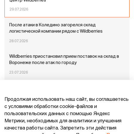
центр Wildberries
29.07.2026
После атаки в Коледино загорелся склад
логистической компании рядом с Wildberries
28.07.2026
Wildberries приостановил прием поставок на склад в
Воронеже после атак по городу
23.07.2026
Пожар в Домодедово: немного подробностей
Продолжая использовать наш сайт, вы соглашаетесь
20.07.2026
с условиями обработки cookie-файлов и
пользовательских данных с помощью Яндекс
Конец эпохи маркетплейсов: прогнозы сооснователя
Метрики, необходимых для аналитики и улучшения
Mr.Doors Максима Валецкого
качества работы сайта. Запретить эти действия