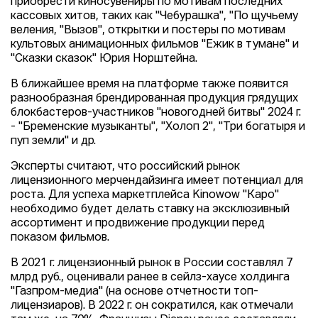
приобрести киносувениры по мотивам последних
кассовых хитов, таких как "Чебурашка", "По щучьему
веления, "Вызов", открытки и постеры по мотивам
культовых анимационных фильмов "Ежик в тумане" и
"Сказки сказок" Юрия Норштейна.
В ближайшее время на платформе также появится
разнообразная брендированная продукция грядущих
блокбастеров-участников "новогодней битвы" 2024 г.
- "Бременские музыканты", "Холоп 2", "Три богатыря и
пуп земли" и др.
Эксперты считают, что российский рынок
лицензионного мерчендайзинга имеет потенциал для
роста. Для успеха маркетплейса Kinowow "Каро"
необходимо будет делать ставку на эксклюзивный
ассортимент и продвижение продукции перед
показом фильмов.
В 2021 г. лицензионный рынок в России составлял 7
млрд руб., оценивали ранее в сейлз-хаусе холдинга
"Газпром-медиа" (на основе отчетности топ-
лицензиаров). В 2022 г. он сократился, как отмечали