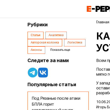
Главная
Рубрики
КА
Статьи
Аналитика
Авторская колонка
Логистика
УС
Анонсы
Показать еще
Следите за нами
Всем пр
Постав
мягко 
У запа
Популярные статьи
остави
разраб
Под Рязанью после атаки
10.06.2
БПЛА горит
Игорь Б