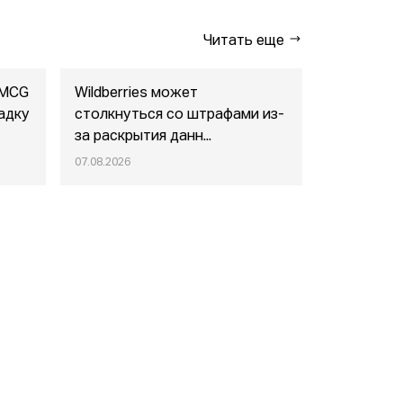
Читать еще
FMCG
Wildberries может
"Газпром-
адку
столкнуться со штрафами из-
совместны
за раскрытия данн...
маркетпл..
07.08.2026
07.08.2026