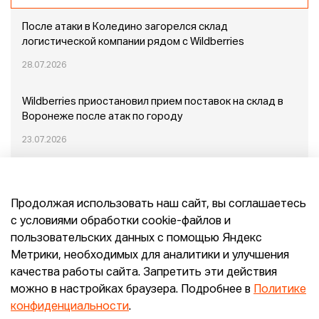
После атаки в Коледино загорелся склад
логистической компании рядом с Wildberries
28.07.2026
Wildberries приостановил прием поставок на склад в
Воронеже после атак по городу
23.07.2026
Пожар в Домодедово: немного подробностей
Продолжая использовать наш сайт, вы соглашаетесь
20.07.2026
с условиями обработки cookie-файлов и
пользовательских данных с помощью Яндекс
Конец эпохи маркетплейсов: прогнозы сооснователя
Метрики, необходимых для аналитики и улучшения
Mr.Doors Максима Валецкого
качества работы сайта. Запретить эти действия
можно в настройках браузера. Подробнее в
Политике
26.06.2026
конфиденциальности
.