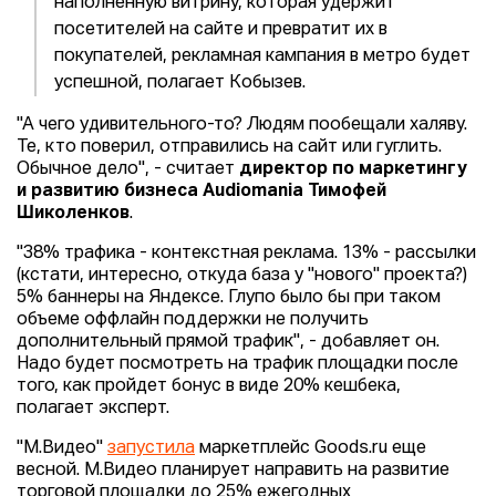
наполненную витрину, которая удержит
посетителей на сайте и превратит их в
покупателей, рекламная кампания в метро будет
успешной, полагает Кобызев.
"А чего удивительного-то? Людям пообещали халяву.
Те, кто поверил, отправились на сайт или гуглить.
Обычное дело", - считает
директор по маркетингу
и развитию бизнеса Audiomania Тимофей
Шиколенков
.
"38% трафика - контекстная реклама. 13% - рассылки
(кстати, интересно, откуда база у "нового" проекта?)
5% баннеры на Яндексе. Глупо было бы при таком
объеме оффлайн поддержки не получить
дополнительный прямой трафик", - добавляет он.
Надо будет посмотреть на трафик площадки после
того, как пройдет бонус в виде 20% кешбека,
полагает эксперт.
"М.Видео"
запустила
маркетплейс Goods.ru еще
весной. М.Видео планирует направить на развитие
торговой площадки до 25% ежегодных