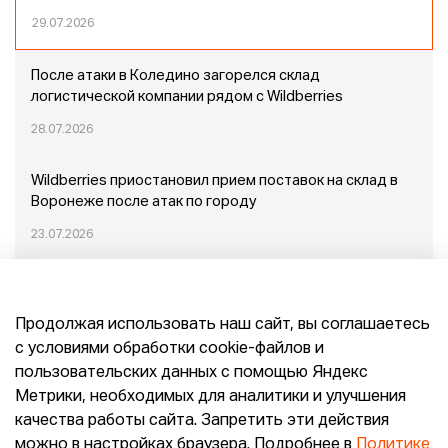
29.07.2026
После атаки в Коледино загорелся склад
логистической компании рядом с Wildberries
28.07.2026
Wildberries приостановил прием поставок на склад в
Воронеже после атак по городу
23.07.2026
Пожар в Домодедово: немного подробностей
Продолжая использовать наш сайт, вы соглашаетесь
20.07.2026
с условиями обработки cookie-файлов и
пользовательских данных с помощью Яндекс
Конец эпохи маркетплейсов: прогнозы сооснователя
Метрики, необходимых для аналитики и улучшения
Mr.Doors Максима Валецкого
качества работы сайта. Запретить эти действия
можно в настройках браузера. Подробнее в
Политике
26.06.2026