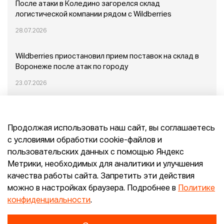
После атаки в Коледино загорелся склад
логистической компании рядом с Wildberries
28.07.2026
Wildberries приостановил прием поставок на склад в
Воронеже после атак по городу
23.07.2026
Пожар в Домодедово: немного подробностей
Продолжая использовать наш сайт, вы соглашаетесь
20.07.2026
с условиями обработки cookie-файлов и
пользовательских данных с помощью Яндекс
Конец эпохи маркетплейсов: прогнозы сооснователя
Метрики, необходимых для аналитики и улучшения
Mr.Doors Максима Валецкого
качества работы сайта. Запретить эти действия
можно в настройках браузера. Подробнее в
Политике
26.06.2026
конфиденциальности
.