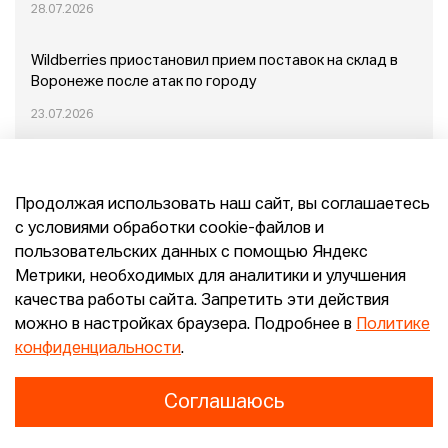
28.07.2026
Wildberries приостановил прием поставок на склад в
Воронеже после атак по городу
23.07.2026
Пожар в Домодедово: немного подробностей
Продолжая использовать наш сайт, вы соглашаетесь
20.07.2026
с условиями обработки cookie-файлов и
пользовательских данных с помощью Яндекс
Конец эпохи маркетплейсов: прогнозы сооснователя
Метрики, необходимых для аналитики и улучшения
Mr.Doors Максима Валецкого
качества работы сайта. Запретить эти действия
можно в настройках браузера. Подробнее в
Политике
26.06.2026
конфиденциальности
.
Соглашаюсь
Конфиденциальность
Согласие
E-pepper.ru © 2026