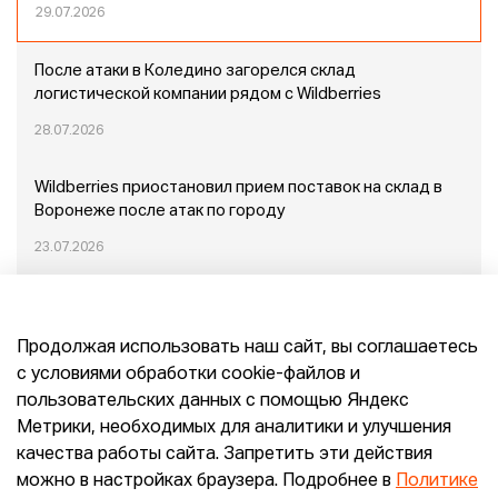
29.07.2026
После атаки в Коледино загорелся склад
логистической компании рядом с Wildberries
28.07.2026
Wildberries приостановил прием поставок на склад в
Воронеже после атак по городу
23.07.2026
Пожар в Домодедово: немного подробностей
Продолжая использовать наш сайт, вы соглашаетесь
20.07.2026
с условиями обработки cookie-файлов и
пользовательских данных с помощью Яндекс
Конец эпохи маркетплейсов: прогнозы сооснователя
Метрики, необходимых для аналитики и улучшения
Mr.Doors Максима Валецкого
качества работы сайта. Запретить эти действия
можно в настройках браузера. Подробнее в
Политике
26.06.2026