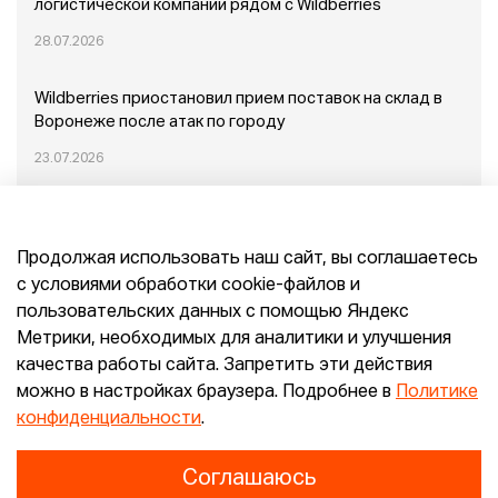
логистической компании рядом с Wildberries
28.07.2026
Wildberries приостановил прием поставок на склад в
Воронеже после атак по городу
23.07.2026
Пожар в Домодедово: немного подробностей
Продолжая использовать наш сайт, вы соглашаетесь
20.07.2026
с условиями обработки cookie-файлов и
пользовательских данных с помощью Яндекс
Конец эпохи маркетплейсов: прогнозы сооснователя
Метрики, необходимых для аналитики и улучшения
Mr.Doors Максима Валецкого
качества работы сайта. Запретить эти действия
можно в настройках браузера. Подробнее в
Политике
26.06.2026
конфиденциальности
.
Соглашаюсь
Конфиденциальность
Согласие