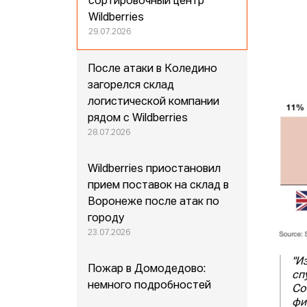
сортировочный центр
Wildberries
29.07.2026
После атаки в Коледино
загорелся склад
логистической компании
рядом с Wildberries
28.07.2026
Wildberries приостановил
прием поставок на склад в
Воронеже после атак по
городу
23.07.2026
"И
Пожар в Домодедово:
сп
немного подробностей
Co
фи