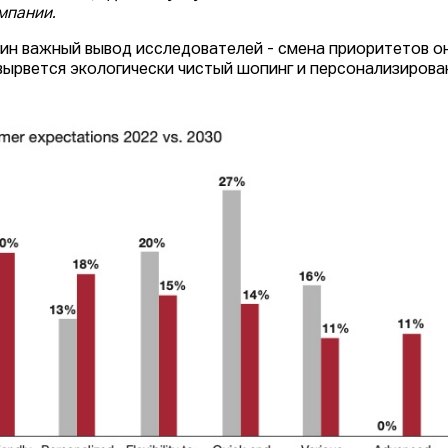
мпании.
ин важный вывод исследователей - смена приоритетов он
вырвется экологически чистый шопинг и персонализиров