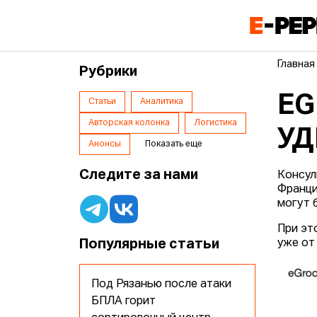
Главная
Рубрики
EG
Статьи
Аналитика
Авторская колонка
Логистика
УД
Анонсы
Показать еще
Следите за нами
Консул
Франци
могут 
При эт
Популярные статьи
уже от
Под Рязанью после атаки
БПЛА горит