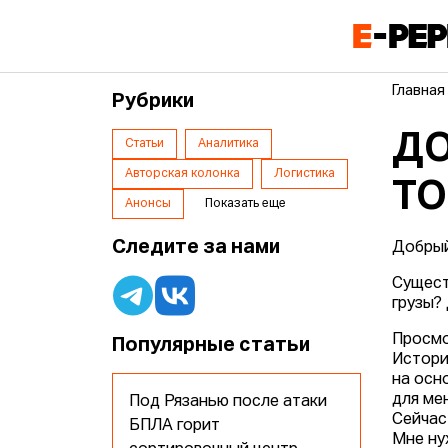
Главная
Рубрики
ДО
Статьи
Аналитика
Авторская колонка
Логистика
ТО
Анонсы
Показать еще
Следите за нами
Добрый
Сущест
грузы? 
Просмо
Популярные статьи
Истори
на осн
для ме
Под Рязанью после атаки
Сейчас
БПЛА горит
Мне ну