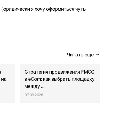
? (юридически я хочу оформиться чуть
Читать еще
s
Стратегия продвижения FMCG
Wildberri
 на
в eСom: как выбрать площадку
столкнуть
между ...
за раскрыт
07.08.2026
07.08.2026