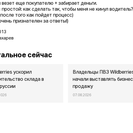
и везет еще покупателю + забирает деньги.
 простой: как сделать так, чтобы меня не кинул водитель
 после того как пойдет процесс)
очень признателен за ответы!)
013
ахарев
альное сейчас
erries ускорил
Владельцы ПВЗ Wildberrie
ительство склада в
начали выставлять бизнес
руссии
продажу
2026
07.08.2026