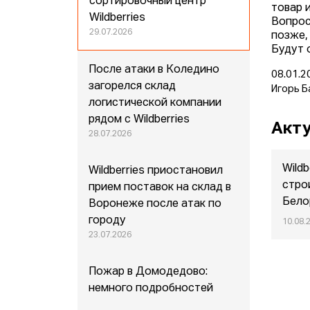
сортировочный центр
товар 
Wildberries
Вопрос
29.07.2026
позже,
Будут 
После атаки в Коледино
08.01.2
загорелся склад
Игорь Б
логистической компании
рядом с Wildberries
Акту
28.07.2026
Wildb
Wildberries приостановил
стро
прием поставок на склад в
Бело
Воронеже после атак по
городу
10.08.
23.07.2026
Пожар в Домодедово:
немного подробностей