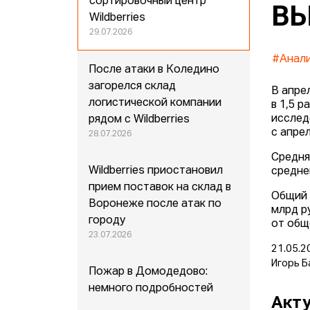
сортировочный центр
ВЫ
Wildberries
29.07.2026
#Анал
После атаки в Коледино
загорелся склад
В апре
логистической компании
в 1,5 
исслед
рядом с Wildberries
с апрел
28.07.2026
Средня
Wildberries приостановил
средне
прием поставок на склад в
Общий 
Воронеже после атак по
млрд р
городу
от обще
23.07.2026
21.05.2
Игорь Б
Пожар в Домодедово:
немного подробностей
Акту