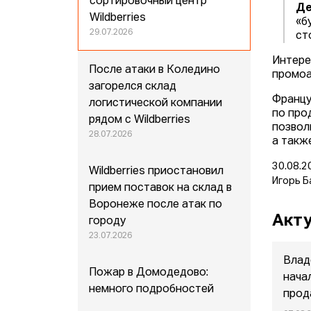
сортировочный центр
Де
Wildberries
«б
29.07.2026
ст
Интере
После атаки в Коледино
промоа
загорелся склад
Францу
логистической компании
по про
рядом с Wildberries
позвол
28.07.2026
а такж
30.08.2
Wildberries приостановил
Игорь Б
прием поставок на склад в
Воронеже после атак по
Акту
городу
23.07.2026
Влад
Пожар в Домодедово:
нача
немного подробностей
прод