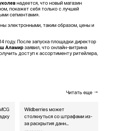
уколев
надеется, что новый магазин
вом, покажет себя только с лучшей
ыми сегментами».
ены электронными, таким образом, цены и
14 году. После запуска площадки директор
ш Аламир
заявил, что онлайн-витрина
получить доступ к ассортименту ритейлера,
Читать еще
FMCG
Wildberries может
"Газпром-
адку
столкнуться со штрафами из-
совместны
за раскрытия данн...
маркетпл..