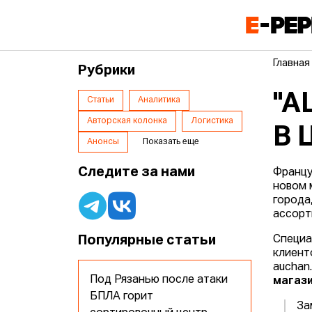
Главная
Рубрики
"А
Статьи
Аналитика
Авторская колонка
Логистика
В 
Анонсы
Показать еще
Следите за нами
Францу
новом 
города
ассорт
Популярные статьи
Специа
клиент
auchan
Под Рязанью после атаки
магаз
БПЛА горит
За