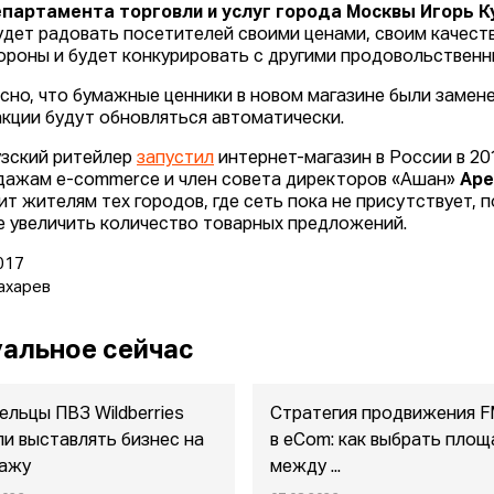
партамента торговли и услуг города Москвы Игорь К
удет радовать посетителей своими ценами, своим качест
ороны и будет конкурировать с другими продовольственн
сно, что бумажные ценники в новом магазине были замен
кции будут обновляться автоматически.
зский ритейлер
запустил
интернет-магазин в России в 20
дажам e-commerce и член совета директоров «Ашан»
Аре
ит жителям тех городов, где сеть пока не присутствует, 
е увеличить количество товарных предложений.
017
ахарев
альное сейчас
ельцы ПВЗ Wildberries
Стратегия продвижения 
ли выставлять бизнес на
в eСom: как выбрать площ
ажу
между ...