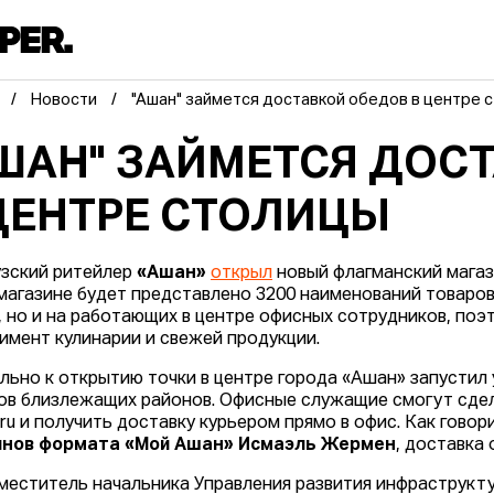
Новости
"Ашан" займется доставкой обедов в центре 
ШАН" ЗАЙМЕТСЯ ДОС
ЦЕНТРЕ СТОЛИЦЫ
зский ритейлер
«Ашан»
открыл
новый флагманский магази
магазине будет представлено 3200 наименований товаров.
, но и на работающих в центре офисных сотрудников, по
имент кулинарии и свежей продукции.
льно к открытию точки в центре города «Ашан» запустил 
ов близлежащих районов. Офисные служащие смогут сдела
.ru и получить доставку курьером прямо в офис. Как говор
инов формата «Мой Ашан» Исмаэль Жермен
, доставка 
меститель начальника Управления развития инфраструкту