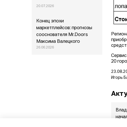
20.07.2026
Конец эпохи
маркетплейсов: прогнозы
Регион
сооснователя Mr.Doors
приобр
Максима Валецкого
средст
26.06.2026
Сервис
20 гор
23.08.2
Игорь Б
Акту
Влад
нача
прод