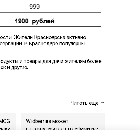
ости. Жители Красноярска активно
нсервации. В Краснодаре популярны
родукты и товары для дачи жителям более
ск и другие.
Читать еще
FMCG
Wildberries может
"Газпром-
адку
столкнуться со штрафами из-
совместны
за раскрытия данн...
маркетпл..