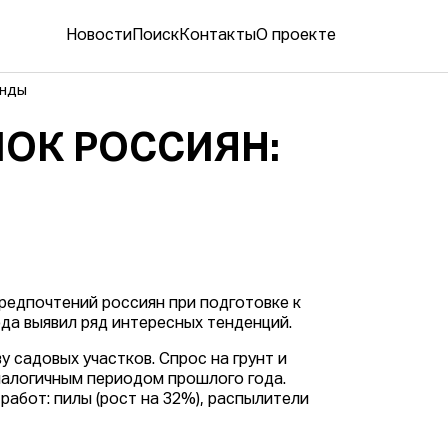
Новости
Поиск
Контакты
О проекте
енды
ОК РОССИЯН:
редпочтений россиян при подготовке к
ода выявил ряд интересных тенденций.
 садовых участков. Спрос на грунт и
налогичным периодом прошлого года.
абот: пилы (рост на 32%), распылители