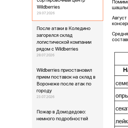
сортировочный центр
Помимо
Wildberries
шашлык
29.07.2026
Август
консер
После атаки в Коледино
Средня
загорелся склад
состав
логистической компании
рядом с Wildberries
28.07.2026
Wildberries приостановил
прием поставок на склад в
Воронеже после атак по
городу
23.07.2026
Пожар в Домодедово:
немного подробностей