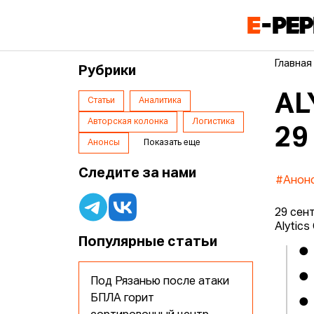
Главная
Рубрики
AL
Статьи
Аналитика
Авторская колонка
Логистика
29
Анонсы
Показать еще
Следите за нами
#Анон
29 сен
Alytic
Популярные статьи
● 
● 
Под Рязанью после атаки
БПЛА горит
● 