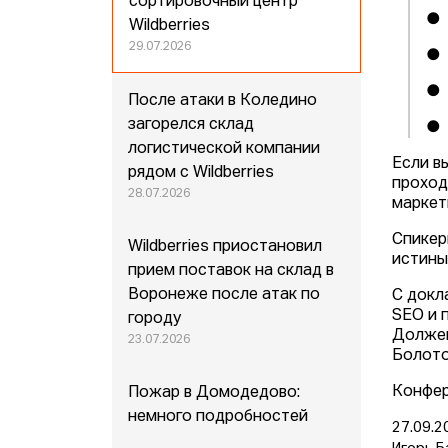
сортировочный центр
● 
Wildberries
29.07.2026
● 
● 
После атаки в Коледино
загорелся склад
● 
логистической компании
Если в
рядом с Wildberries
проход
28.07.2026
маркет
Спикер
Wildberries приостановил
истины
прием поставок на склад в
Воронеже после атак по
С докл
SEO и 
городу
Должен
23.07.2026
Болото
Конфер
Пожар в Домодедово:
немного подробностей
27.09.2