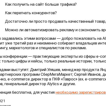
Как получить на сайт больше трафика?
Как перегнать конкурентов?
Достаточно ли просто продавать качественный товар, 
Можно ли автоматизировать рекламу и сэкономить вре
ы задавались этими вопросами — добро пожаловать на Al
ит уже третий раз и неизменно собирает владельцев инт
ингу, маркетологов и специалистов по рекламе.
ы конференции — практикующие эксперты из сферы e-com
: только цифры и кейсы, только реальные истории, тольк
адами выступят: Дмитрий Уляшев, менеджер продукта Ян
партнерских программ СберМегаМаркет; Сергей Иванов, ди
ко, e-commerce директор в ПКФ «Таврос» (ex. e-commerce
в, генеральный директор Alytics и другие.
енция бесплатна, для участия
необходимо зарегистриров
021