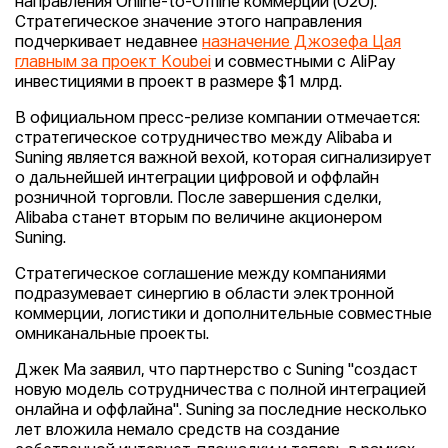
направления Online-to-Offline коммерции (O2O).
Стратегическое значение этого направления
подчеркивает недавнее
назначение Джозефа Цая
главным за проект
Koubei
и совместными с AliPay
инвестициями в проект в размере $1 млрд.
В официальном пресс-релизе компании отмечается:
стратегическое сотрудничество между Alibaba и
Suning является важной вехой, которая сигнализирует
о дальнейшей интеграции цифровой и оффлайн
розничной торговли. После завершения сделки,
Alibaba станет вторым по величине акционером
Suning.
Стратегическое соглашение между компаниями
подразумевает синергию в области электронной
коммерции, логистики и дополнительные совместные
омниканальные проекты.
Джек Ма заявил, что партнерство с Suning "создаст
новую модель сотрудничества с полной интеграцией
онлайна и оффлайна". Suning за последние несколько
лет вложила немало средств на создание