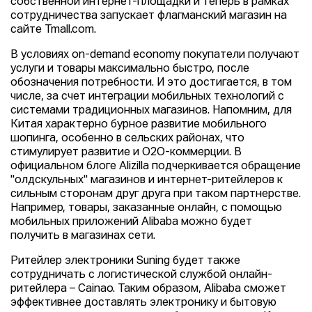
собственной интернет-площадки и теперь в рамках
сотрудничества запускает флагманский магазин на
сайте Tmall.com.
В условиях on-demand economy покупатели получают
услуги и товары максимально быстро, после
обозначения потребности. И это достигается, в том
числе, за счет интеграции мобильных технологий с
системами традиционных магазинов. Напомним, для
Китая характерно бурное развитие мобильного
шопинга, особенно в сельских районах, что
стимулирует развитие и O2O-коммерции. В
официальном блоге Alizilla подчеркивается обращение
"олдскульных" магазинов и интернет-ритейлеров к
сильным сторонам друг друга при таком партнерстве.
Например, товары, заказанные онлайн, с помощью
мобильных приложений Alibaba можно будет
получить в магазинах сети.
Ритейлер электроники Suning будет также
сотрудничать с логистической службой онлайн-
ритейлера – Cainao. Таким образом, Alibaba сможет
эффективнее доставлять электронику и бытовую