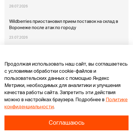
28.07.2026
Wildberries приостановил прием поставок на склад в
Воронеже после атак по городу
23.07.2026
Пожар в Домодедово: немного подробностей
Продолжая использовать наш сайт, вы соглашаетесь
20.07.2026
с условиями обработки cookie-файлов и
пользовательских данных с помощью Яндекс
Конец эпохи маркетплейсов: прогнозы сооснователя
Метрики, необходимых для аналитики и улучшения
Mr.Doors Максима Валецкого
качества работы сайта. Запретить эти действия
можно в настройках браузера. Подробнее в
Политике
26.06.2026
конфиденциальности
.
Соглашаюсь
Конфиденциальность
Согласие
E-pepper.ru © 2026