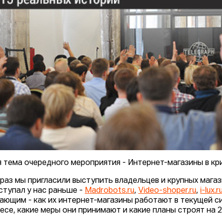
я тема очередного мероприятия - Интернет-магазины в кри
 раз мы пригласили выступить владельцев и крупных магаз
ступал у нас раньше -
Madrobots.ru
,
Video-shoper.ru
,
i-lux.r
ающим - как их интернет-магазины работают в текущей си
несе, какие меры они принимают и какие планы строят на 2