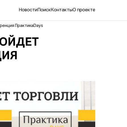
Новости
Поиск
Контакты
О проекте
еренция ПрактикаDays
РОЙДЕТ
ЦИЯ