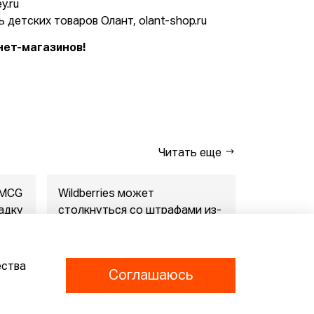
y.ru
 детских товаров Олант, olant-shop.ru
нет-магазинов!
Читать еще
FMCG
Wildberries может
"Газпром-
адку
столкнуться со штрафами из-
совместны
за раскрытия данн...
маркетпл..
07.08.2026
07.08.2026
ества
Соглашаюсь
Конфиденциальность
Согласие