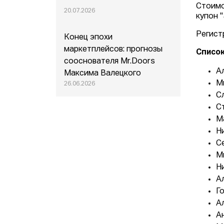
Стоимо
20.07.2026
купон "
Регист
Конец эпохи
маркетплейсов: прогнозы
Списо
сооснователя Mr.Doors
А
Максима Валецкого
М
26.06.2026
Сл
С
М
Н
С
М
Н
А
Г
А
А