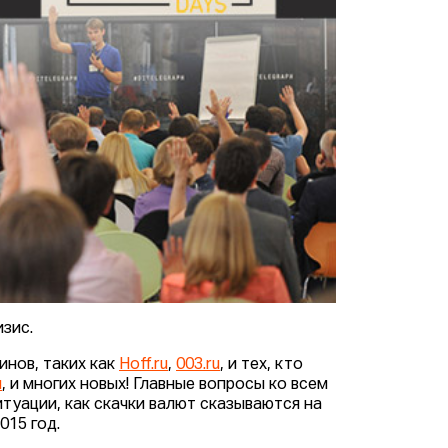
зис.
инов, таких как
Hoff.ru
,
003.ru
, и тех, кто
u
, и многих новых! Главные вопросы ко всем
туации, как скачки валют сказываются на
015 год.