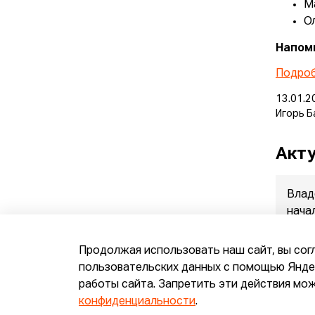
М
О
Напоми
Подроб
13.01.2
Игорь Б
Акту
Влад
нача
прод
07.08.
Продолжая использовать наш сайт, вы сог
пользовательских данных с помощью Яндек
работы сайта. Запретить эти действия мож
конфиденциальности
.
E-pepper.ru © 2026