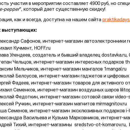
сть участия в мероприятии составляет 4900 руб, но специ
e-pepper
", который дает существенную скидку!
рация, как и всегда, доступна на нашем сайта
praktikadays
к выступающих:
лександр Сафонов, интернет-магазин автоэлектронники r
ихаил Кучмент, HOFF.ru
ава Улендеев, создатель и бывший владелец dostavka.ru, 003.
тепан Чельцов, интернет-магазин интересных подарков th
аксим Мельчиков, интернет-магазин мангалов 1mangal.ru
иколай Белоусов, интернет-магазин гаджетов и цифровых
ергей Фадеев, интернет-магазин товаров для активного о
ихаил Семенков, интернет-магазин воздушных шаров lilito
иколай Федоткин, интернет-магазин сотовой связи video-
лексей Ручкин, интернет-магазин магнитов mirmagnitov.ru
оша Семенов, интернет-магазин эксклюзивных подарков i-l
лександра Васильева и Кузьма Марковников, интернет-маг
ндрей Тихий, интернет-магазины sredstvo-ot-komarov.ru, 