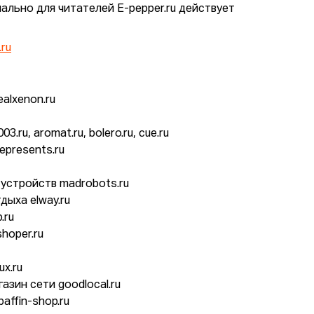
ально для читателей E-pepper.ru действует
.ru
ealxenon.ru
ru, aromat.ru, bolero.ru, cue.ru
epresents.ru
 устройств madrobots.ru
тдыха elway.ru
p.ru
shoper.ru
ux.ru
азин сети goodlocal.ru
baffin-shop.ru