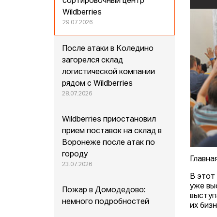
сортировочный центр
Wildberries
29.07.2026
После атаки в Коледино
загорелся склад
логистической компании
рядом с Wildberries
28.07.2026
Wildberries приостановил
прием поставок на склад в
Воронеже после атак по
городу
Главна
23.07.2026
В этот
уже вы
Пожар в Домодедово:
выступ
немного подробностей
их биз