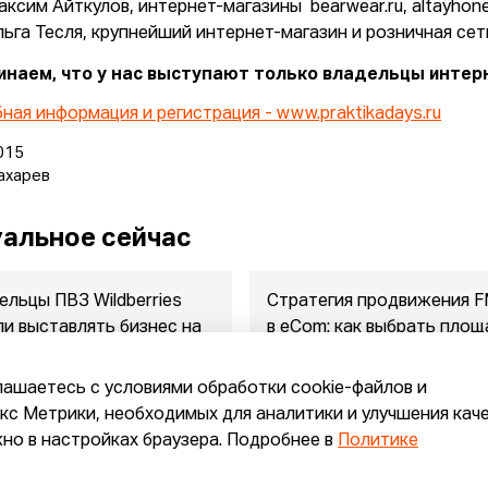
аксим Айткулов, интернет-магазины bearwear.ru, altayhone
льга Тесля, крупнейший интернет-магазин и розничная сеть
наем, что у нас выступают только владельцы интер
ная информация и регистрация - www.praktikadays.ru
015
ахарев
альное сейчас
ельцы ПВЗ Wildberries
Стратегия продвижения 
ли выставлять бизнес на
в eСom: как выбрать площ
ажу
между ...
2026
07.08.2026
лашаетесь с условиями обработки cookie-файлов и
с Метрики, необходимых для аналитики и улучшения кач
но в настройках браузера. Подробнее в
Политике