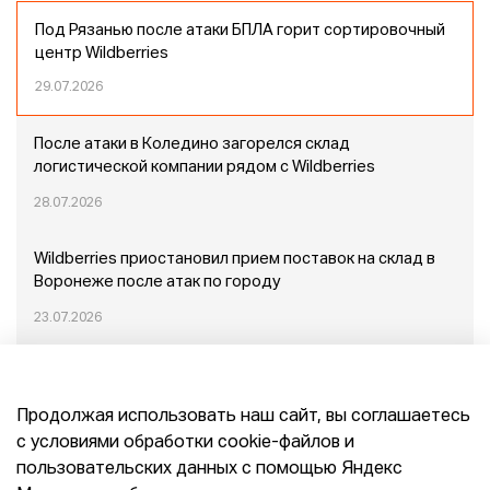
Под Рязанью после атаки БПЛА горит сортировочный
центр Wildberries
29.07.2026
После атаки в Коледино загорелся склад
логистической компании рядом с Wildberries
28.07.2026
Wildberries приостановил прием поставок на склад в
Воронеже после атак по городу
23.07.2026
Пожар в Домодедово: немного подробностей
Продолжая использовать наш сайт, вы соглашаетесь
20.07.2026
с условиями обработки cookie-файлов и
пользовательских данных с помощью Яндекс
Конец эпохи маркетплейсов: прогнозы сооснователя