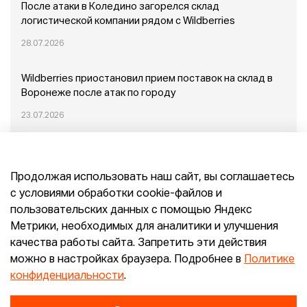
После атаки в Коледино загорелся склад
логистической компании рядом с Wildberries
28.07.2026
Wildberries приостановил прием поставок на склад в
Воронеже после атак по городу
23.07.2026
Пожар в Домодедово: немного подробностей
Продолжая использовать наш сайт, вы соглашаетесь
20.07.2026
с условиями обработки cookie-файлов и
пользовательских данных с помощью Яндекс
Конец эпохи маркетплейсов: прогнозы сооснователя
Метрики, необходимых для аналитики и улучшения
Mr.Doors Максима Валецкого
качества работы сайта. Запретить эти действия
можно в настройках браузера. Подробнее в
Политике
26.06.2026
конфиденциальности
.