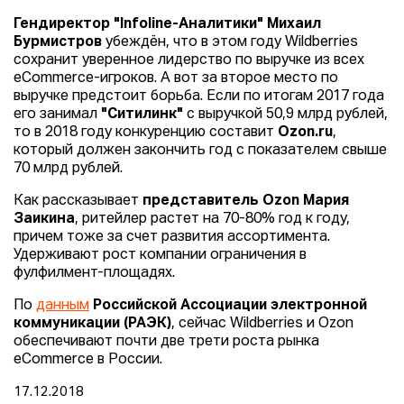
Гендиректор "Infoline-Аналитики" Михаил
Бурмистров
убеждён, что в этом году Wildberries
сохранит уверенное лидерство по выручке из всех
eCommerce-игроков. А вот за второе место по
выручке предстоит борьба. Если по итогам 2017 года
его занимал
"Ситилинк"
с выручкой 50,9 млрд рублей,
то в 2018 году конкуренцию составит
Ozon.ru
,
который должен закончить год с показателем свыше
70 млрд рублей.
Как рассказывает
представитель Ozon Мария
Заикина
, ритейлер растет на 70-80% год к году,
причем тоже за счет развития ассортимента.
Удерживают рост компании ограничения в
фулфилмент-площадях.
По
данным
Российской Ассоциации электронной
коммуникации (РАЭК)
, сейчас Wildberries и Ozon
обеспечивают почти две трети роста рынка
eСоmmerce в России.
17.12.2018