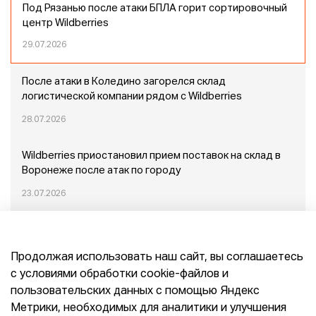
Под Рязанью после атаки БПЛА горит сортировочный
центр Wildberries
29.07.2026
После атаки в Коледино загорелся склад
логистической компании рядом с Wildberries
28.07.2026
Wildberries приостановил прием поставок на склад в
Воронеже после атак по городу
23.07.2026
Пожар в Домодедово: немного подробностей
Продолжая использовать наш сайт, вы соглашаетесь
20.07.2026
с условиями обработки cookie-файлов и
пользовательских данных с помощью Яндекс
Конец эпохи маркетплейсов: прогнозы сооснователя
Метрики, необходимых для аналитики и улучшения