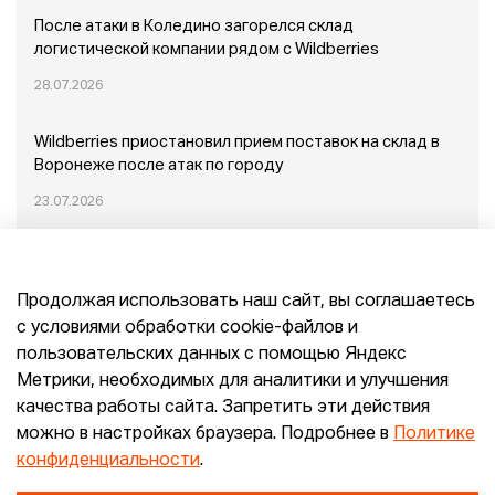
После атаки в Коледино загорелся склад
логистической компании рядом с Wildberries
28.07.2026
Wildberries приостановил прием поставок на склад в
Воронеже после атак по городу
23.07.2026
Пожар в Домодедово: немного подробностей
Продолжая использовать наш сайт, вы соглашаетесь
20.07.2026
с условиями обработки cookie-файлов и
пользовательских данных с помощью Яндекс
Конец эпохи маркетплейсов: прогнозы сооснователя
Метрики, необходимых для аналитики и улучшения
Mr.Doors Максима Валецкого
качества работы сайта. Запретить эти действия
можно в настройках браузера. Подробнее в
Политике
26.06.2026
конфиденциальности
.