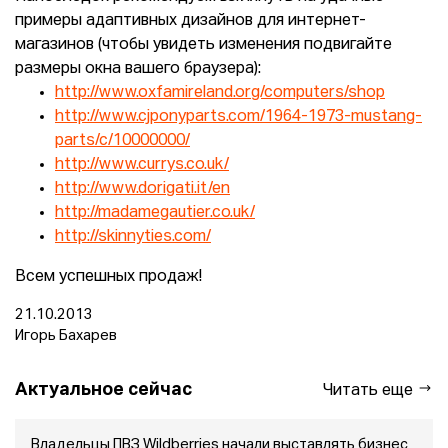
примеры адаптивных дизайнов для интернет-
магазинов (чтобы увидеть изменения подвигайте
размеры окна вашего браузера):
http://www.oxfamireland.org/computers/shop
http://www.cjponyparts.com/1964-1973-mustang-
parts/c/10000000/
http://www.currys.co.uk/
http://www.dorigati.it/en
http://madamegautier.co.uk/
http://skinnyties.com/
Всем успешных продаж!
21.10.2013
Игорь Бахарев
Актуальное сейчас
Читать еще
Владельцы ПВЗ Wildberries начали выставлять бизнес