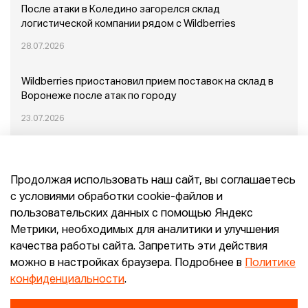
После атаки в Коледино загорелся склад
логистической компании рядом с Wildberries
28.07.2026
Wildberries приостановил прием поставок на склад в
Воронеже после атак по городу
23.07.2026
Пожар в Домодедово: немного подробностей
Продолжая использовать наш сайт, вы соглашаетесь
20.07.2026
с условиями обработки cookie-файлов и
пользовательских данных с помощью Яндекс
Конец эпохи маркетплейсов: прогнозы сооснователя
Метрики, необходимых для аналитики и улучшения
Mr.Doors Максима Валецкого
качества работы сайта. Запретить эти действия
можно в настройках браузера. Подробнее в
Политике
26.06.2026
конфиденциальности
.