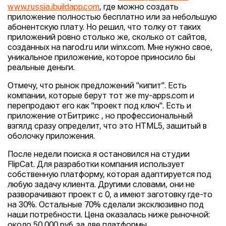
www.russia.ibuildapp.com
, где можно создать
приложение полностью бесплатно или за небольшую
абонентскую плату. Но решил, что толку от таких
приложений ровно столько же, сколько от сайтов,
созданных на narod.ru или winx.com. Мне нужно свое,
уникальное приложение, которое приносило бы
реальные деньги.
Отмечу, что рынок предложений "кипит". Есть
компании, которые берут тот же my-apps.com и
перепродают его как "проект под ключ". Есть и
приложение отБитрикс , но профессиональный
взгялд сразу определит, что это HTML5, зашитый в
оболочку приложения.
После недели поиска я остановился на студии
FlipCat. Для разработки компания использует
собственную платформу, которая адаптируется под
любую задачу клиента. Другими словами, они не
разворачивают проект с 0, а имеют заготовку где-то
на 30%. Остальные 70% сделали эксклюзивно под
наши потребности. Цена оказалась ниже рыночной:
около 50 000 руб. за две платформы.