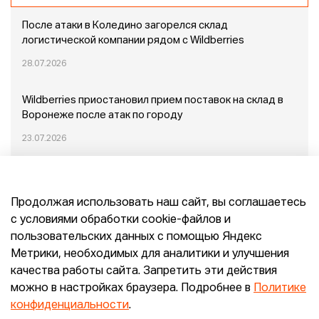
После атаки в Коледино загорелся склад
логистической компании рядом с Wildberries
28.07.2026
Wildberries приостановил прием поставок на склад в
Воронеже после атак по городу
23.07.2026
Пожар в Домодедово: немного подробностей
Продолжая использовать наш сайт, вы соглашаетесь
20.07.2026
с условиями обработки cookie-файлов и
пользовательских данных с помощью Яндекс
Конец эпохи маркетплейсов: прогнозы сооснователя
Метрики, необходимых для аналитики и улучшения
Mr.Doors Максима Валецкого
качества работы сайта. Запретить эти действия
можно в настройках браузера. Подробнее в
Политике
26.06.2026
конфиденциальности
.