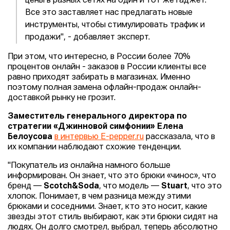
цены в разных сетях на один и тот же гаджет.
Все это заставляет нас предлагать новые
инструменты, чтобы стимулировать трафик и
продажи", - добавляет эксперт.
При этом, что интересно, в России более 70%
процентов онлайн - заказов в России клиенты все
равно приходят забирать в магазинах. Именно
поэтому полная замена офлайн-продаж онлайн-
доставкой рынку не грозит.
Заместитель генерального директора по
стратегии «Джинновой симфонии» Елена
Белоусова
в интервью E-pepper.ru
рассказала, что в
их компании наблюдают схожие тенденции.
"Покупатель из онлайна намного больше
информирован. Он знает, что это брюки «чинос», что
бренд —
Scotch&Soda
, что модель —
Stuart
, что это
хлопок. Понимает, в чем разница между этими
брюками и соседними. Знает, кто это носит, какие
звезды этот стиль выбирают, как эти брюки сидят на
людях. Он долго смотрел, выбрал, теперь абсолютно