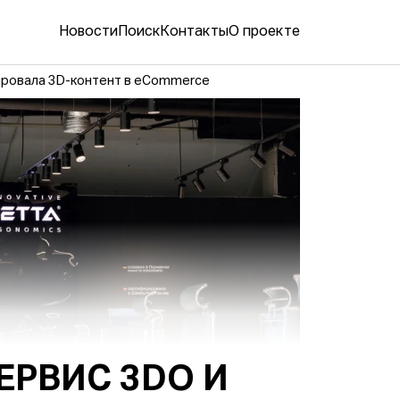
Новости
Поиск
Контакты
О проекте
ировала 3D-контент в eСommerce
ЕРВИС 3DO И