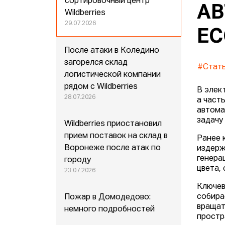
сортировочный центр
АВ
Wildberries
29.07.2026
E
После атаки в Коледино
загорелся склад
#Стат
логистической компании
рядом с Wildberries
В элек
28.07.2026
а част
автома
задачу
Wildberries приостановил
прием поставок на склад в
Ранее 
Воронеже после атак по
издерж
генера
городу
цвета,
23.07.2026
Ключев
собира
Пожар в Домодедово:
вращат
немного подробностей
простр