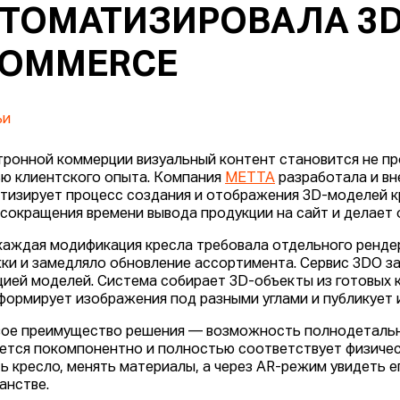
ТОМАТИЗИРОВАЛА 3D
СOMMERCE
ьи
тронной коммерции визуальный контент становится не п
ью клиентского опыта. Компания
МЕТТА
разработала и вн
тизирует процесс создания и отображения 3D-моделей к
 сокращения времени вывода продукции на сайт и делает 
каждая модификация кресла требовала отдельного рендер
ки и замедляло обновление ассортимента. Сервис 3DO з
цией моделей. Система собирает 3D-объекты из готовых 
 формирует изображения под разными углами и публикует и
ое преимущество решения — возможность полнодетальн
ется покомпонентно и полностью соответствует физиче
ь кресло, менять материалы, а через AR-режим увидеть 
анстве.