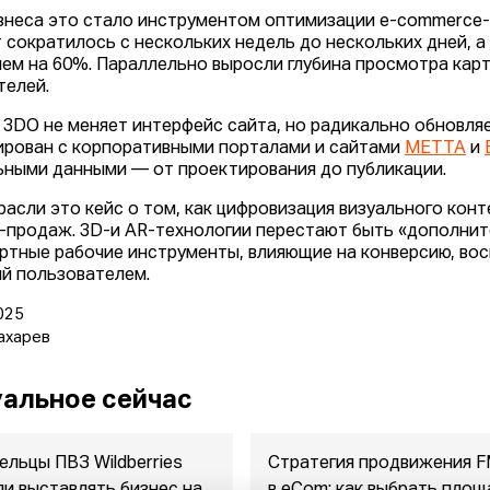
знеса это стало инструментом оптимизации e-commerce-
т сократилось с нескольких недель до нескольких дней, 
чем на 60%. Параллельно выросли глубина просмотра кар
телей.
 3DO не меняет интерфейс сайта, но радикально обновляе
ирован с корпоративными порталами и сайтами
МЕТТА
и
ьными данными — от проектирования до публикации.
расли это кейс о том, как цифровизация визуального кон
-продаж. 3D-и AR-технологии перестают быть «дополни
ртные рабочие инструменты, влияющие на конверсию, вос
й пользователем.
025
ахарев
альное сейчас
ельцы ПВЗ Wildberries
Стратегия продвижения 