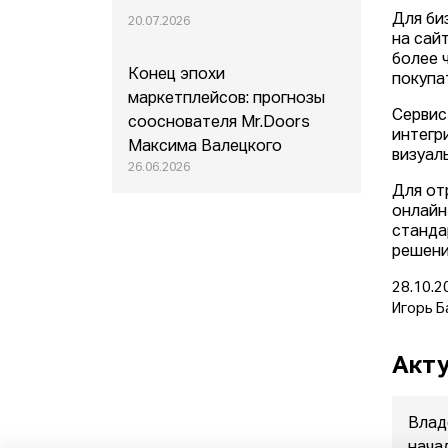
Для би
20.07.2026
на сай
более 
Конец эпохи
покупа
маркетплейсов: прогнозы
Сервис
сооснователя Mr.Doors
интегр
Максима Валецкого
визуал
26.06.2026
Для от
онлайн
станда
решени
28.10.2
Игорь Б
Акту
Влад