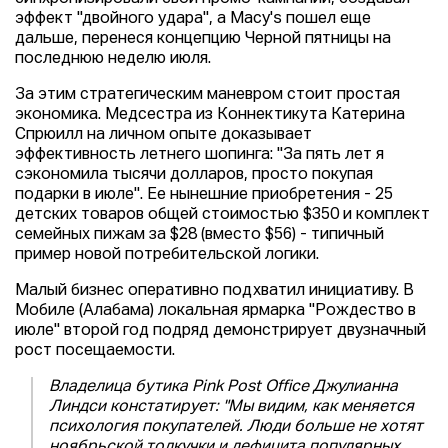
эффект "двойного удара", а Macy's пошел еще
дальше, перенеся концепцию Черной пятницы на
последнюю неделю июля.
За этим стратегическим маневром стоит простая
экономика. Медсестра из Коннектикута Катерина
Спрюилл на личном опыте доказывает
эффективность летнего шопинга: "За пять лет я
сэкономила тысячи долларов, просто покупая
подарки в июле". Ее нынешние приобретения - 25
детских товаров общей стоимостью $350 и комплект
семейных пижам за $28 (вместо $56) - типичный
пример новой потребительской логики.
Малый бизнес оперативно подхватил инициативу. В
Мобиле (Алабама) локальная ярмарка "Рождество в
июле" второй год подряд демонстрирует двузначный
рост посещаемости.
Владелица бутика Pink Post Office Джулианна
Линдси констатирует: "Мы видим, как меняется
психология покупателей. Люди больше не хотят
ноябрьской толкучки и дефицита популярных