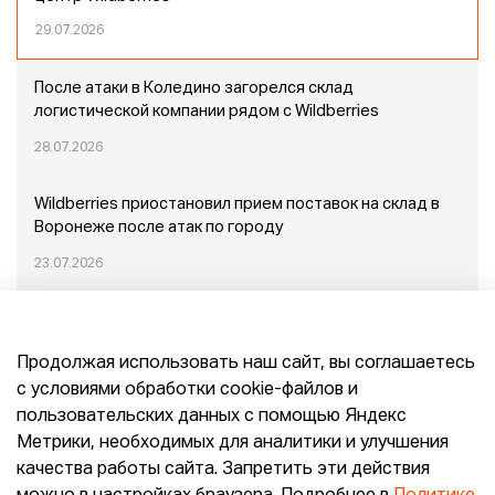
29.07.2026
После атаки в Коледино загорелся склад
логистической компании рядом с Wildberries
28.07.2026
Wildberries приостановил прием поставок на склад в
Воронеже после атак по городу
23.07.2026
Пожар в Домодедово: немного подробностей
Продолжая использовать наш сайт, вы соглашаетесь
20.07.2026
с условиями обработки cookie-файлов и
пользовательских данных с помощью Яндекс
Конец эпохи маркетплейсов: прогнозы сооснователя
Метрики, необходимых для аналитики и улучшения
Mr.Doors Максима Валецкого
качества работы сайта. Запретить эти действия