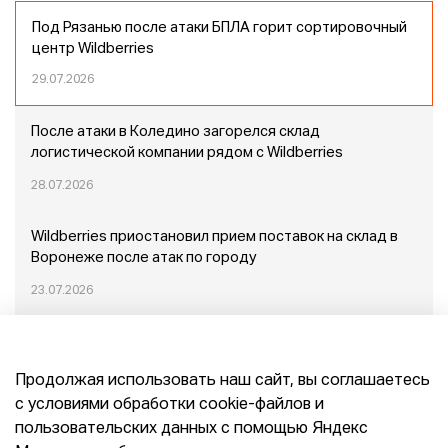
Под Рязанью после атаки БПЛА горит сортировочный
центр Wildberries
29.07.2026
После атаки в Коледино загорелся склад
логистической компании рядом с Wildberries
28.07.2026
Wildberries приостановил прием поставок на склад в
Воронеже после атак по городу
23.07.2026
Пожар в Домодедово: немного подробностей
Продолжая использовать наш сайт, вы соглашаетесь
20.07.2026
с условиями обработки cookie-файлов и
пользовательских данных с помощью Яндекс
Конец эпохи маркетплейсов: прогнозы сооснователя